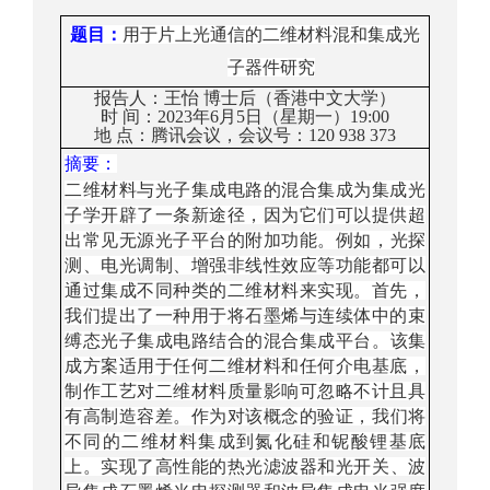
题目
：
用于片上光
通信的二维材料混和集成光
子器件研究
报告人：
王怡
博士后（香港中文大学）
时
间：
2
023
年6月
5日（星期一）1
9
:
00
地
点：
腾讯会议，会议号：
12
0 938 373
摘要：
二维材料
与
光子集成电路的混合集成为集成光
子学开辟了一条新途径，因为它们
可以
提供超
出
常见无源光子平台
的附加功能
。例
如
，光探
测、电光调制、增强非线性效应等功能都可以
通过集成不同种类的二维材料来实现。首先
，
我们
提出了一种用于将石墨烯与连续体中的束
缚态
光子
集成
电路结合
的混合集成平台。该集
成方案适用于任何二维材料和任何介电
基底
，
制作工艺
对
二维
材料质量影响可忽略不计且
具
有高
制造
容差
。作为对该概念的验证，我们将
不同的二维材料集成到
氮化硅
和
铌酸锂基底
上
。实现了高性能的
热光滤波器和
光
开关、波