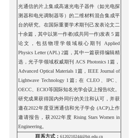
光通信的
片上集成
高速光电
子
器件（
如
光电探
测器和
电光
调制器
等
）的二维材料混合集成
平
台的研究
。
在国际重要学术期刊己发表论文二
十余篇，其中以第一作者
(
或共同一作
)
发表
5
篇
论文，包括物理学
领域核心
期刊
A
pplied
Physics Letter (APL) 2
篇，
其中一篇获得编辑精
选，光子学领域权威期刊
ACS
Photo
nics 1
篇，
Advanced Optical Materials 1
篇，
IEEE
Journal of
Lightwave Technology 1
篇
;
在
CLEO
、
IPC
、
OECC
、
ECIO
等国际知名
光学
会议上报告
8
次。
研究成果获得国内外同行的关注和认可，
并获
邀在
2
022
年度亚洲通信和光子学会
(ACP)
上作
邀请报告，获
2
022
年度
R
ising Stars Women in
Engineering
。
联系方式
：
6120210244@bit.edu.cn