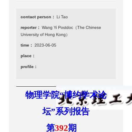
contact person：
Li Tao
reporter：
Wang Yi Postdoc（The Chinese
University of Hong Kong）
time：
2023-06-05
place：
profile：
物理学院
“
博约学术
论
坛
”
系列报告
第
392
期