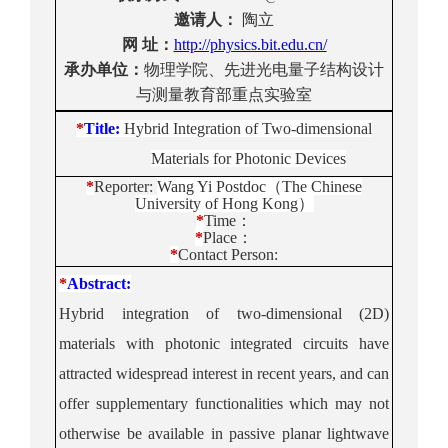
邀请人：
陶立
网
址：
http://physics.bit.edu.cn/
承办
单位：
物理
学院
、
先进光电量子结构设计
与测量教育部重点实验室
*
Title
:
Hybrid Integration of Two-dimensional
Materials for Ph
otonic Devices
*
Reporter
:
Wang Yi
Postdoc
（
The Chinese
University of Hong Kong
）
*
Time
：
*
Place
：
*
Contact Person:
*
Ab
stract:
Hybrid integration of two-dimensional (2D)
materials with photonic integrated circuits have
attracted widespread interest in rece
nt years,
and can
offer supplementary functionalities which may not
otherwise be available in passive planar
lightwave