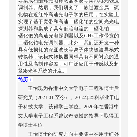
导集成石墨烯光电探测器和
波导
集成电光
强度
调
制器。
然后
，
我们
研究了
十
族过渡金属二硫
化物
在近红外高速光电子学的应用，在实验上
实现
了基于宽带和高速
二硒化铂
的空间光光电
探测器和集成了具有低暗电流的
二硒化铂、二
硒化钯
的高速
光电探测器以及
GHz
工作带宽的
二硒化铂电光调制器
。
此外，
我们还
开发一种
具有低损耗的
深亚波长等离子体
狭缝波导
模式
转换器
，该模式转换器同样具有不同衬底的通
用性及高制作容差，可广泛应用于传感以及超
紧凑光学系统的开发。
简历
：
王怡现为
香港中文大学电子工程系博士后
研究员（
2021.01-
至今）。
2
014
年
本科毕业于
电
子科技大
学
，
获得
学士学位。
2
020
年在香港中
文大学电子工程系曾汉奇教授的指导下取得
工
学博士学位
。
王怡博士的
研究
方向
主要集中在用于
红外