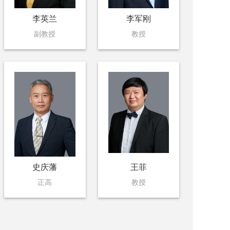
李英兰
李军刚
副教授
教授
史庆藩
王菲
正高
教授