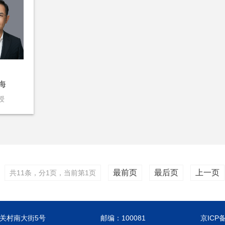
海
授
最前页
最后页
上一页
共11条，分1页，当前第1页
关村南大街5号
邮编：100081
京ICP备