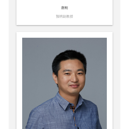
唐刚
预聘副教授