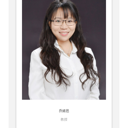
乔婧思
教授