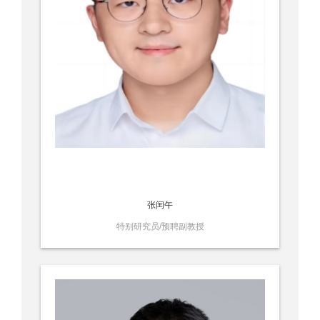
张闰午
特别研究员/预聘副教授