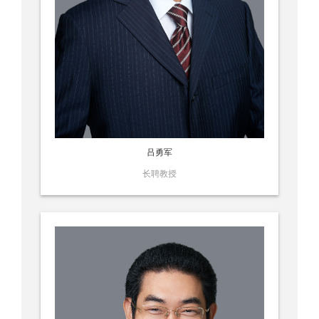
吕勇军
长聘教授