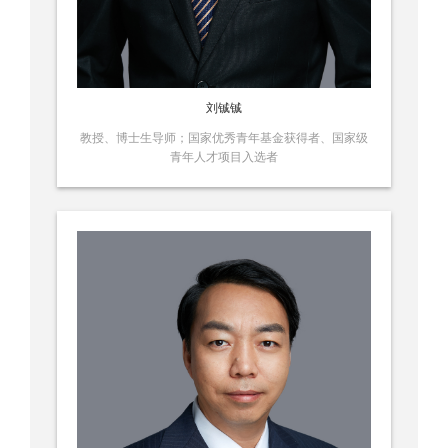
刘铖铖
教授、博士生导师；国家优秀青年基金获得者、国家级
青年人才项目入选者