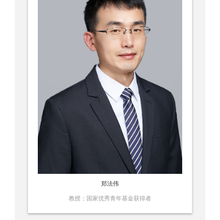
郑法伟
教授；国家优秀青年基金获得者