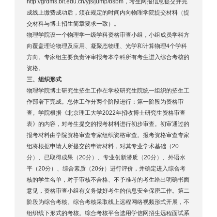
http://grdms.bit.edu.cn/yjs/jump/bsbm，考生网报信息提交并完
成线上缴费成功后，须在规定的时间内向物理学院提交材料（提
交材料与博士招生简章要求一致）。
物理学院设一个物理学一级学科资格审查小组，小组成员学科方
向覆盖理论物理及应用、凝聚态物理、光学和计算物理4个学科
方向。专家组主要负责评审报考本学科所有考生进入综合考核的
资格。
三、组织形式
物理学院博士研究生招生工作在学校研究生院统一组织的招生工
作部署下完成。总体工作分两个阶段进行：第一阶段为资格审
查。学院根据《北京理工大学2022年招收博士研究生资格审查
表》的内容，对考生提交的报考材料进行初步审查。初审通过的
报考材料由学院资格审查专家组织资格审查。报考资格审查专家
组将根据申请人所提交的申请材料，对其专业学术基础（20
分）、已取得成果（20分）、专业创新潜质（20分）、外语水
平（20分）、综合素质（20分）进行评价，并确定进入综合考
核的学生名单，对于审核不合格、不予准考的考生给出明确书面
意见，资格审查小组有义务做好考生的信息安全保密工作。第二
阶段为综合考核。综合考核采取线上远程网络视频形式开展，不
组织线下形式的考核。综合考核平台选用学信网招生远程面试系