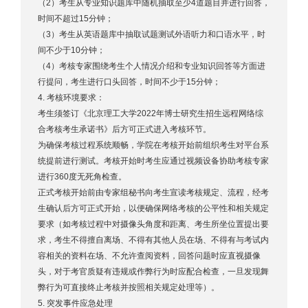
（2）考生从专业知识题库中随机抽取至少4道题目并进行回答，
时间不超过15分钟；
（3）考生从英语题库中抽取试题测试外语听力和口语水平，时
间不少于10分钟；
（4）考核专家围绕考生个人情况介绍和专业知识回答等方面进
行提问，考生进行口头回答，时间不少于15分钟；
4. 考核环境要求：
考生须签订《北京理工大学2022年博士研究生招生远程网络综
合考核考生承诺书》后方可正式进入考核环节。
为确保考核过程系统顺畅，学院在考核开始前组织考生对平台系
统提前进行测试。考核开始时考生应通过视频设备协助考核专家
进行360度无死角检查。
正式考核开始前由专家组秘书向考生宣读考核规定、流程，经考
生确认后方可正式开始，以便确保网络考核的公平性和相关规定
要求（如考核过程中对摄像头角度和距离、考生所坐位置提出要
求，考生不得擅自离场、不得有其他人员在场、不得有与考试内
容相关的资料在场、不允许查阅资料，回答问题时应直视摄像
头，对于考官质疑有违规或作弊行为时应配合检查，一旦发现舞
弊行为可直接终止考核并按照相关规定处理等）。
5. 突发事件应急处理