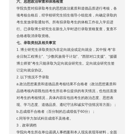
六、思想政治审查和体格检查
学院负责对拟录取考生的思想政治素质和道德品质进行考核，各
项考核合格后，经学校研究生招生领导小组批准，向确定录取的
考生发放录取通知书。所有拟录取考生的体检工作在入学后进
行。已录取博士研究生在新生入学时进行录取资格复查，复查不
合格者取消录取资格。
七、录取类别及相关事宜
1. 博士研究生录取类别为非定向就业或定向就业，其中报 考“非
全日制工程博士”、“少数民族骨干计划”、“西部对口支援”、“援疆
博士师资”考生只能录取为定向就业研究生。定向就业研究生签
订定向就业协议。
2. 以下情况不予录取
a.政治思想素质和道德品质考核结果不合格者（政治思想素质和
品德考核内容既包括考生所在单位提供的有关情况，也包括直接
对考生的考核情况，具体内容应包括考生的政治态度、思想表
现、学习态度、道德品质、遵纪守法和诚实守信情况等方面）；
b.总成绩不合格者（百分制的总成绩低于60分）；
c.同等学力加试科目成绩不及格者。
3．政审调档
学院向考生所在单位函调人事档案和本人现实表现等材料，全面