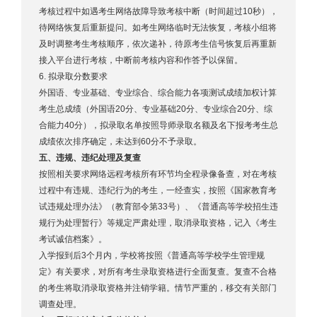
考核过程中如遇考生网络故障导致考核中断（时间超过10秒），
待网络恢复后重新提问。如考生网络临时无法恢复，考核小组将
及时调整考生考核顺序，依次递补，待原考生信号恢复后再重新
接入平台进行考核，中断前考核内容和作答予以保留。
6. 拟录取分数要求
外国语、专业基础、专业综合、综合能力各项测试成绩加权计算
考生总成绩（外国语20分、专业基础20分、专业综合20分、综
合能力40分），
拟录取名单按照导师录取名额及名下报考考生总
成绩依次排序确定，未达到60分不予录取。
五、违规、违纪处理及复查
按照相关要求网络远程考核所有环节均全程录像备查，对在考核
过程中有违规、违纪行为的考生，一经查实，按照《国家教育考
试违规处理办法》（教育部令第33号）、《普通高等学校招生违
规行为处理暂行》等规定严肃处理，取消录取资格，记入《考生
考试诚信档案》。
入学报到后3个月内，学校将按照《普通高等学校学生管理规
定》有关要求，对所有考生录取资格进行全面复查。复查不合格
的考生将取消录取资格并注销学籍。情节严重的，移交有关部门
调查处理。