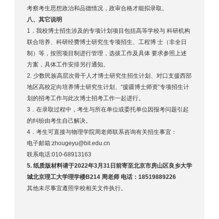
考察考生思想政治和品德情况，政审合格才能拟录取。
八、其它说明
1．我校博士招生涉及的专项计划项目包括高等学校与 科研机构
联合培养、科研经费博士研究生专项招生、工程博 士（非全日
制）等，按照项目制进行管理，选拔工作及具体 要求参照上述
方案，具体工作安排另行通知。
2. 少数民族高层次骨干人才博士研究生招生计划、对口支援西部
地区高校定向培养博士研究生计划、“援疆博士师资”专项招生计
划的招考工作与此次博士招考工作一起进行。
3．在录取过程中，考生与所在单位或委托单位因报考问题引起
的纠纷由考生自己解决。
4．考生可直接与物理学院周老师联系咨询有关招生事宜：
电子邮箱:zhougeyu@bit.edu.cn
联系电话:010-68913163
5. 纸质版材料请于2022年3月31日前寄至北京市房山区良乡大学
城北京理工大学理学楼B214 周老师 电话：18519889226
其他未尽事宜遵照学校相关文件执行。