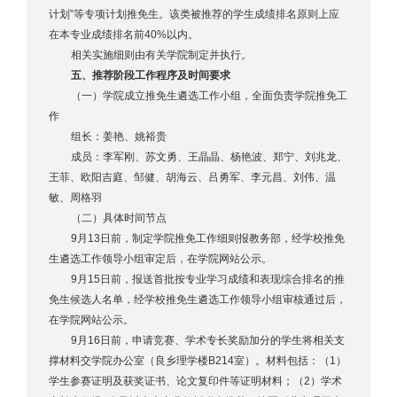
计划”等专项计划推免生。该类被推荐的学生成绩排名原则上应
在本专业成绩排名前40%以内。
相关实施细则由有关学院制定并执行。
五、推荐阶段工作程序及时间要求
（一）学院成立推免生遴选工作小组，全面负责学院推免工
作
组长：姜艳、姚裕贵
成员：李军刚、苏文勇、王晶晶、杨艳波、郑宁、刘兆龙、
王菲、欧阳吉庭、邹健、胡海云、吕勇军、李元昌、刘伟、温
敏、周格羽
（二）具体时间节点
9月13日前，制定学院推免工作细则报教务部，经学校推免
生遴选工作领导小组审定后，在学院网站公示。
9月15日前，报送首批按专业学习成绩和表现综合排名的推
免生候选人名单，经学校推免生遴选工作领导小组审核通过后，
在学院网站公示。
9月16日前，申请竞赛、学术专长奖励加分的学生将相关支
撑材料交学院办公室（良乡理学楼B214室）。材料包括：（1）
学生参赛证明及获奖证书、论文复印件等证明材料；（2）学术