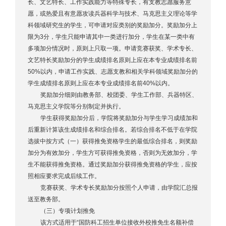
长、文艺特长、工作实践能力等特殊专长，有支教志愿服务意
愿，或热爱且有意愿攻读兵器科学与技术、马克思主义理论等学
科领域研究生的学生，可申请对应类别的奖励加分。奖励加分上
限为3分，学生只能申请其中一类进行加分，学生在某一类中有
多项加分情况时，原则上只取一项。申请竞赛获奖、学术专长、
文艺特长奖励加分的学生成绩排名原则上应在本专业成绩排名前
50%以内，申请工作实践、志愿支教和相关学科领域奖励加分的
学生成绩排名原则上应在本专业成绩排名前40%以内。
奖励加分细则由教务部、校团委、学生工作部、兵器特区、
马克思主义学院等分别制定并执行。
学生获得奖励加分后，学院将奖励加分与学生学习成绩加和
后重新计算该生成绩排名和综合排名。若综合排名不低于在学院
选拔中按方式（一）获得推免资格学生的最低综合排名，则奖励
加分为有效加分，学生方可获得推免资格，否则为无效加分，学
生不能获得推免资格。通过奖励加分获得推免资格的学生，应按
照相应要求完成后续工作。
竞赛获奖、学术专长奖励加分按照个人申请，由学院汇总报
送至教务部。
（三）专项计划推免
该方式适用于“国防科工招生单位接收外校推免生名额补偿