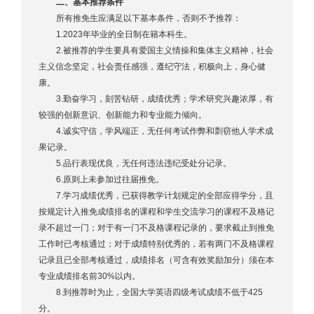
二、基本推荐条件
所有推免生应满足以下基本条件，否则不予推荐：
1.2023年毕业的全日制在籍本科生。
2.被推荐的学生要具有爱国主义情操和集体主义精神，社会
主义信念坚定，社会责任感强，遵纪守法，积极向上，身心健
康。
3.勤奋学习，刻苦钻研，成绩优秀；学术研究兴趣浓厚，有
较强的创新意识、创新能力和专业能力倾向。
4.诚实守信，学风端正，无任何考试作弊和剽窃他人学术成
果记录。
5.品行表现优良，无任何违法违纪受处分记录。
6.原则上未参加过往届推免。
7.学习成绩优秀，已获得教学计划规定的全部应得学分，且
按规定计入推免成绩排名的课程和学生交流学习的课程不及格记
录不超过一门；对于有一门不及格课程记录的，要求截止到推免
工作时已考核通过；对于成绩特别优秀的，若有两门不及格课程
记录且已全部考核通过，成绩排名（可含有效奖励加分）须在本
专业成绩排名前30%以内。
8.到推荐时为止，全国大学英语四级考试成绩不低于425
分。