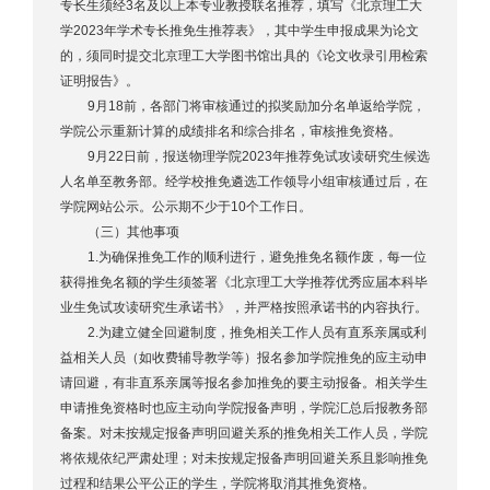
专长生须经3名及以上本专业教授联名推荐，填写《北京理工大
学2023年学术专长推免生推荐表》，其中学生申报成果为论文
的，须同时提交北京理工大学图书馆出具的《论文收录引用检索
证明报告》。
9月18前，各部门将审核通过的拟奖励加分名单返给学院，
学院公示重新计算的成绩排名和综合排名，审核推免资格。
9月22日前，报送物理学院2023年推荐免试攻读研究生候选
人名单至教务部。经学校推免遴选工作领导小组审核通过后，在
学院网站公示。公示期不少于10个工作日。
（三）其他事项
1.为确保推免工作的顺利进行，避免推免名额作废，每一位
获得推免名额的学生须签署《北京理工大学推荐优秀应届本科毕
业生免试攻读研究生承诺书》，并严格按照承诺书的内容执行。
2.为建立健全回避制度，推免相关工作人员有直系亲属或利
益相关人员（如收费辅导教学等）报名参加学院推免的应主动申
请回避，有非直系亲属等报名参加推免的要主动报备。相关学生
申请推免资格时也应主动向学院报备声明，学院汇总后报教务部
备案。对未按规定报备声明回避关系的推免相关工作人员，学院
将依规依纪严肃处理；对未按规定报备声明回避关系且影响推免
过程和结果公平公正的学生，学院将取消其推免资格。