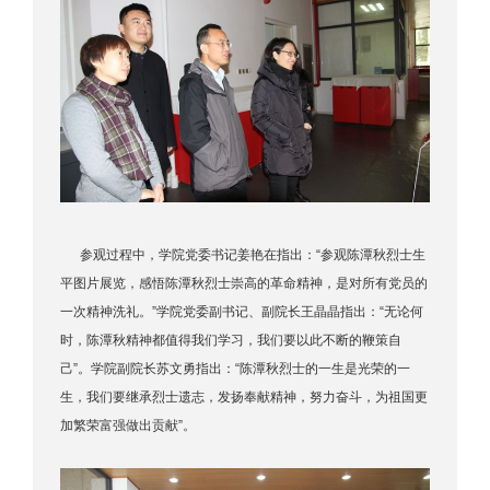
参观过程中，学院党委书记姜艳在指出：“参观陈潭秋烈士生
平图片展览，感悟陈潭秋烈士崇高的革命精神，是对所有党员的
一次精神洗礼。”学院党委副书记、副院长王晶晶指出：“无论何
时，陈潭秋精神都值得我们学习，我们要以此不断的鞭策自
己”。学院副院长苏文勇指出：“陈潭秋烈士的一生是光荣的一
生，我们要继承烈士遗志，发扬奉献精神，努力奋斗，为祖国更
加繁荣富强做出贡献”。