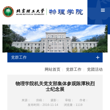
党群工作
网站首页
党群工作
党团活动
|
|
物理学院机关党支部集体参观陈潭秋烈
士纪念展
来源：
供稿：
摄影：
审核：
作者：
发布时间：2016-11-14
浏览量：
1119