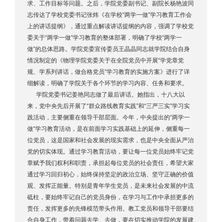
求、工作目标等问题。之后，学院党委副书记、副院长杨艳波同
志传达了学校党委书记张炜《在学校“两学一做”学习教育工作会
上的讲话提纲》，通过重点解读讲话提纲的内容，强调了学校党
委关于“两学一做”学习教育的整体部署，明确了学校“两学一
做”的总体思路。学院党委宣传委员王晶晶同志就学院结合自身
情况制定的《物理学院党委关于在全院党员中开展“学党章党
规、学系列讲话，做合格党员”学习教育的实施方案》进行了详
细解读，明确了学院关于各个环节的学习内容、任务和要求。
学院党委书记姜艳同志做了最后讲话。她指出，十八大以
来，党中央先后开展了“群众路线教育实践”和“三严三实”学习实
践活动，主要侧重在领导干部层面。今年，中央提出的“两学一
做”学习教育活动，是在前面学习实践基础上的延伸，侧重每一
位党员，这是国家和社会发展的现实需求，也是中央全面从严治
党的切实体现。通过学习教育活动，要让每一位党员始终牢记党
章赋予我们权利和职责，承担起每位党员的社会责任，希望大家
通过学习回归初心，始终保持坚定的政治立场、坚守正确的价值
观、发挥正能量。特别是青年学生党员，是未来社会发展的中流
砥柱，要始终牢记自己的党员身份，在学习与工作中承担更多的
责任，发挥更多的先锋模范带头作用。教工党员和领导干部要结
合自身工作，带着问题去学、去做，要在切实推动学院的发展建