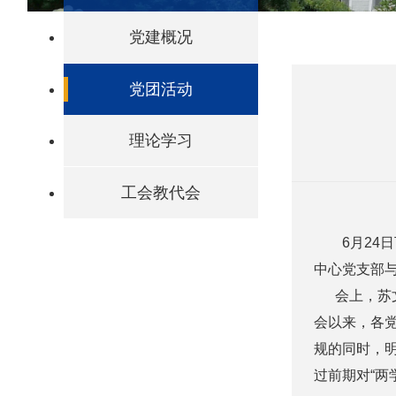
党建概况
党团活动
理论学习
工会教代会
6月24日下
中心党支部
会上，苏文勇
会以来，各
规的同时，
过前期对“两