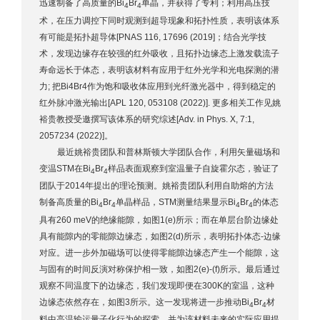
迅速制备了高质量的Bi
Br
单晶，并获得了专利；利用高压技
4
4
术，在压力调控下同时观测到超导现象和拓扑性质，表明该体系
有可能是拓扑超导体[PNAS 116, 17696 (2019]；结合光学技
术，发现边缘存在较强的红外吸收，且拓扑边缘态上激发载流子
寿命远长于体态，表明该材料有应用于红外光学和光电探测的潜
力; 把Bi4Br4作为饱和吸收体应用到光纤激光器中，得到稳定的
红外脉冲激光输出[APL 120, 053108 (2022)]. 更多相关工作见姚
裕贵教授受邀撰写该体系的研究综述[Adv. in Phys. X, 7:1,
2057234 (2022)]。
最近姚裕贵团队和普林斯顿大学团队合作，利用矢量磁场和
变温STM在Bi
Br
样品表面观察到室温量子自旋霍尔态，验证了
4
4
团队于2014年提出的理论预测。姚裕贵团队利用自助熔的方法
制备高质量的Bi
Br
单晶样品，STM测量结果显示Bi
Br
的体态
4
4
4
4
具有260 meV的绝缘能隙，如图1(e)所示；而在单层台阶边缘处
具有能隙内的零能隙边缘态，如图2(d)所示，表明拓扑体态-边缘
对应。进一步外加磁场可以使得零能隙边缘态产生一个能隙，这
与固有的时间反演对称保护相一致，如图2(e)-(f)所示。最后通过
观察不同温度下的边缘态，我们发现即便在300K的室温，这种
边缘态依然存在，如图3所示。这一发现将进一步推动Bi
Br
材
4
4
料中高温输运量子化行为的探索，并为该材料未来的实际应用提