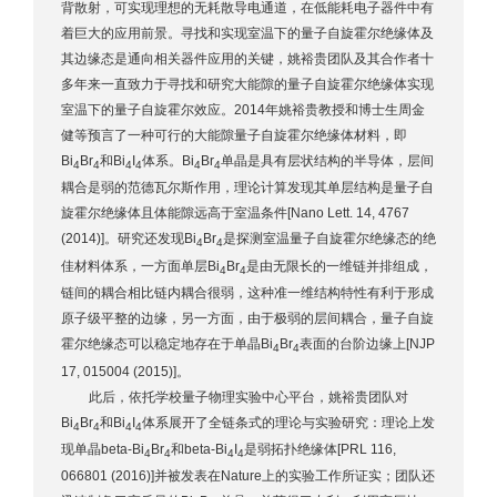
背散射，可实现理想的无耗散导电通道，在低能耗电子器件中有
着巨大的应用前景。寻找和实现室温下的量子自旋霍尔绝缘体及
其边缘态是通向相关器件应用的关键，姚裕贵团队及其合作者十
多年来一直致力于寻找和研究大能隙的量子自旋霍尔绝缘体实现
室温下的量子自旋霍尔效应。2014年姚裕贵教授和博士生周金
健等预言了一种可行的大能隙量子自旋霍尔绝缘体材料，即
Bi
Br
和Bi
I
体系。Bi
Br
单晶是具有层状结构的半导体，层间
4
4
4
4
4
4
耦合是弱的范德瓦尔斯作用，理论计算发现其单层结构是量子自
旋霍尔绝缘体且体能隙远高于室温条件[Nano Lett. 14, 4767
(2014)]。研究还发现Bi
Br
是探测室温量子自旋霍尔绝缘态的绝
4
4
佳材料体系，一方面单层Bi
Br
是由无限长的一维链并排组成，
4
4
链间的耦合相比链内耦合很弱，这种准一维结构特性有利于形成
原子级平整的边缘，另一方面，由于极弱的层间耦合，量子自旋
霍尔绝缘态可以稳定地存在于单晶Bi
Br
表面的台阶边缘上[NJP
4
4
17, 015004 (2015)]。
此后，依托学校量子物理实验中心平台，姚裕贵团队对
Bi
Br
和Bi
I
体系展开了全链条式的理论与实验研究：理论上发
4
4
4
4
现单晶beta-Bi
Br
和beta-Bi
I
是弱拓扑绝缘体[PRL 116,
4
4
4
4
066801 (2016)]并被发表在Nature上的实验工作所证实；团队还