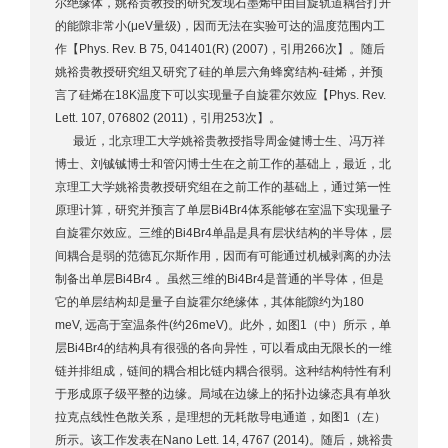
尔绝缘体，姚裕贵教授的研究发现石墨烯中由自旋轨道耦合打开
的能隙非常小(μeV量级)，因而无法在实验可达的温度范围内工
作【Phys. Rev. B 75, 041401(R) (2007)，引用266次】。随后
姚裕贵教授研究组又研究了硅的单层六角蜂窝结构-硅烯，并预
言了硅烯在18K温度下可以实现量子自旋霍尔效应【Phys. Rev.
Lett. 107, 076802 (2011)，引用253次】。
最近，北京理工大学姚裕贵教授指导周金健博士生、冯万祥
博士、刘铖铖博士和管闪博士生在之前工作的基础上，最近，北
京理工大学姚裕贵教授研究组在之前工作的基础上，通过第一性
原理计算，研究并预言了单层Bi4Br4体系能够在室温下实现量子
自旋霍尔效应。三维的Bi4Br4单晶是具有层状结构的半导体，层
间耦合是弱的范德瓦尔斯作用，因而有可能通过机械剥离的办法
制备出单层Bi4Br4 。虽然三维的Bi4Br4是普通的半导体，但是
它的单层结构却是量子自旋霍尔绝缘体，其体能隙约为180
meV, 远高于室温条件(约26meV)。此外，如图1（中）所示，单
层Bi4Br4的结构具有很强的各向异性，可以看成由无限长的一维
链并排组成，链间的耦合相比链内耦合很弱。这种结构特性有利
于形成原子级平整的边缘。局域在边缘上的拓扑边缘态具有单狄
拉克点线性色散关系，是理想的无耗散导电通道，如图1（左）
所示。该工作发表在Nano Lett. 14, 4767 (2014)。随后，姚裕贵