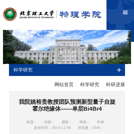
科学研究
网站首页
科学研究
科研进展
|
|
我院姚裕贵教授团队预测新型量子自旋
霍尔绝缘体——单层Bi4Br4
来源：
供稿：
摄影：
审核：
作者：
发布时间：2014-11-06
浏览量：
1640