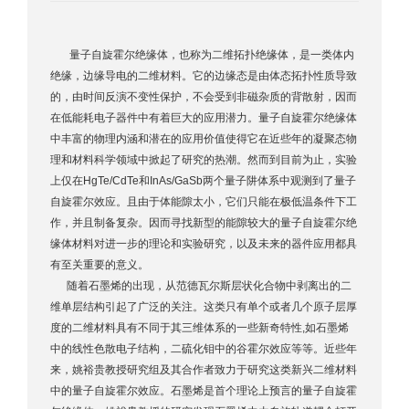
量子自旋霍尔绝缘体，也称为二维拓扑绝缘体，是一类体内
绝缘，边缘导电的二维材料。它的边缘态是由体态拓扑性质导致
的，由时间反演不变性保护，不会受到非磁杂质的背散射，因而
在低能耗电子器件中有着巨大的应用潜力。量子自旋霍尔绝缘体
中丰富的物理内涵和潜在的应用价值使得它在近些年的凝聚态物
理和材料科学领域中掀起了研究的热潮。然而到目前为止，实验
上仅在HgTe/CdTe和InAs/GaSb两个量子阱体系中观测到了量子
自旋霍尔效应。且由于体能隙太小，它们只能在极低温条件下工
作，并且制备复杂。因而寻找新型的能隙较大的量子自旋霍尔绝
缘体材料对进一步的理论和实验研究，以及未来的器件应用都具
有至关重要的意义。
随着石墨烯的出现，从范德瓦尔斯层状化合物中剥离出的二
维单层结构引起了广泛的关注。这类只有单个或者几个原子层厚
度的二维材料具有不同于其三维体系的一些新奇特性,如石墨烯
中的线性色散电子结构，二硫化钼中的谷霍尔效应等等。近些年
来，姚裕贵教授研究组及其合作者致力于研究这类新兴二维材料
中的量子自旋霍尔效应。石墨烯是首个理论上预言的量子自旋霍