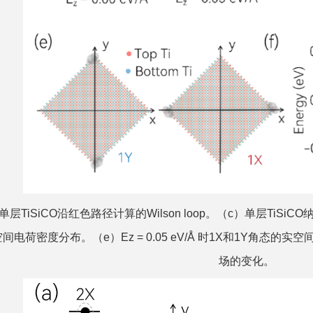
b）单层TiSiCO沿红色路径计算的Wilson loop。（c）单层TiS
电荷密度分布。（e）Ez = 0.05 eV/Å 时1X和1Y角态的
场的变化。