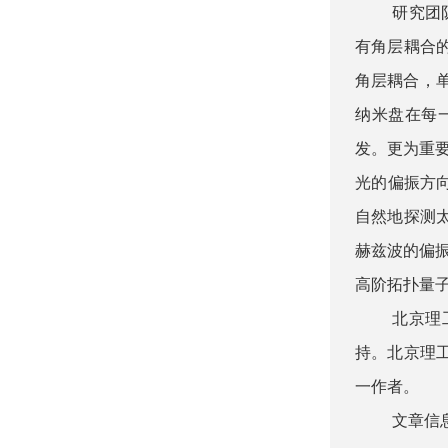
研究团
有角层耦合的
角层耦合，
纳米盘在每
发。更为重
光的偏振方向
自然地探测
赫兹波的偏
高阶拓扑量
北京理
持。北京理
一作者。
文章信