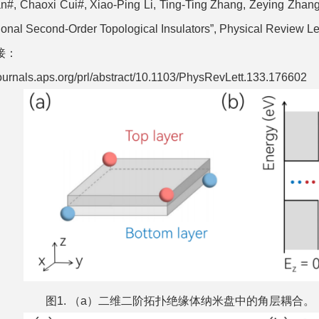
an#, Chaoxi Cui#, Xiao-Ping Li, Ting-Ting Zhang, Zeying Zhang
nal Second-Order Topological Insulators”, Physical Review Let
接：
/journals.aps.org/prl/abstract/10.1103/PhysRevLett.133.176602
图1. （a）二维二阶拓扑绝缘体纳米盘中的角层耦合