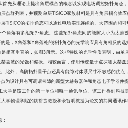
队首先从理论上提出角层耦合的概念以实现电场调控拓扑角态，
层点群列表，并预测单层TiSiCO
家族材料是具有角层耦合效应的
单层
TiSiCO
的拓扑角态可以通过电场实现连续的、大范围的和可切换
一个角落有多组拓扑角态。这些拓扑角态间的能隙大小为太赫
要的是，X角落和Y角落处的拓扑角态的光学响应具有角相反的选
是相互垂直的，如图3所示。这些特殊的光学性质表明，由单层T
太赫兹波的光强和偏振。相较而言，使用传统量子点探测太赫兹
振。此外，高阶拓扑量子点还具有能隙对体系尺寸不敏感的优点
子点为设计具有可调谐带隙的新型太赫兹器件和角态电子学器件
工大学是该工作的第一单位和唯一通讯单位。该工作得到科技
工大学物理学院的姚裕贵教授和余智明教授为论文的共同通讯作
息：