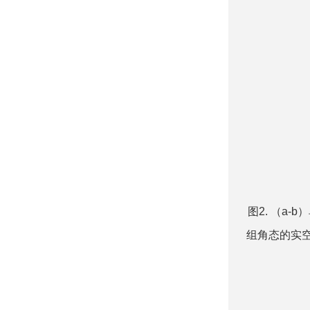
图2. （a-
组角态的实空间