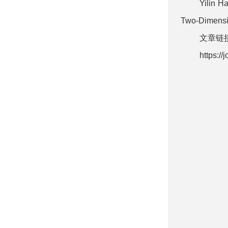
Yilin H
Two-Dimensio
文章链
https:/