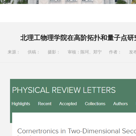
北理工物理学院在高阶拓扑和量子点研
来源：
供稿：
摄影：
审核：陈珂、郑宁
作者：
发布