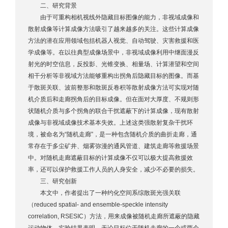
二、研究背景
由于可重构相机视线外隐藏目标图像的能力，非视域成像和
散射成像等计算成像方法吸引了越来越多的关注。这些计算成像
方法的潜在应用领域包括机器人视觉、自动驾驶、灾害救援和医
学成像等。在以往典型成像场景中，非视域成像利用中继面漫反
射光的时空信息，反投影、光锥变换、相量场、计算潜望和空间
相干分析等非视域方法能够重构出拐角后隐藏目标的图像。而基
于散斑关联、波前整形和散斑反卷积等散射成像方法可实现对随
机介质后和走廊拐角后的目标成像。但在面对大厚度、不规则形
状随机介质与多个拐角的联合干扰遮蔽下的计算成像，现有散射
成像与非视域成像技术基本失效。上述这类强散射复杂干扰环
境，被命名为“随机走廊”，是一种包含随机介质的曲折走廊，通
常存在于多尘矿井、烟雾弥漫的通风管道、建筑走廊等救援场景
中。对随机走廊遮蔽目标的计算成像不仅可以极大提高救援效
率，还可以保护救援工作人员的人身安全，减少不必要的损失。
三、研究创新
本文中，作者提出了一种约化空间系综散斑光强关联
（reduced spatial- and ensemble-speckle intensity
correlation, RSESIC）方法，用来成像被随机走廊所遮蔽的隐藏