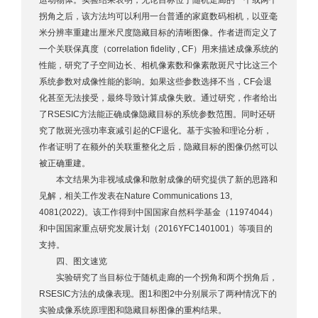
运动物体。实验结果表明，无论目标位于随机走廊的一个或两个
拐角之后，该方法均可以利用一台普通的家庭数码相机，以亚毫
米分辨率重建出厘米尺度隐藏目标的清晰图像。作者进而定义了
一个关联保真度（correlation fidelity , CF）用来描述成像系统的
性能，研究了子空间边长、相机像素数和像素散斑尺寸比这三个
系统参数对成像性能的影响。如果这些参数选择不当，CF会退
化甚至无法接受，最终导致计算成像失败。通过研究，作者给出
了RSESIC方法能正确成像隐藏目标的系统参数范围。同时还研
究了散斑光强功率衰减引起的CF退化。基于实验和理论分析，
作者证明了在额外的关联重整化之后，隐藏目标的图像仍然可以
被正确重建。
本文结果为非视域成像和散射成像的研究提供了新的思路和
见解，相关工作发表在Nature Communications 13,
4081(2022)。该工作得到中国国家自然科学基金（11974044）
和中国国家重点研究发展计划（2016YFC1401001）等项目的
支持。
四、图文速览
实验研究了当目标位于随机走廊的一个拐角和两个拐角后，
RSESIC方法的成像表现。图1和图2中分别展示了两种情况下的
实验成像系统原理图和隐藏目标图像的重构结果。