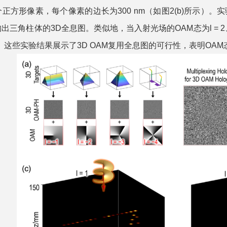
00个正方形像素，每个像素的边长为300 nm（如图2(b)所示）。实
出三角柱体的3D全息图。类似地，当入射光场的OAM态为l =
。这些实验结果展示了3D OAM复用全息图的可行性，表明OA