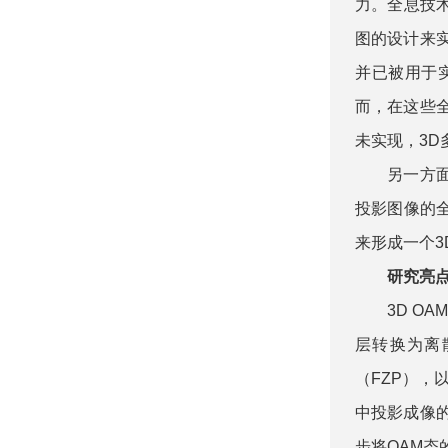
力。全息技
图的设计来
并已被用于
而，在这些全
未实现，3D
另一方面，
投影图像的
来形成一个3
研究亮点之
3D OAM
层转换为离
（FZP），
中投影成像的
步将OAM态的