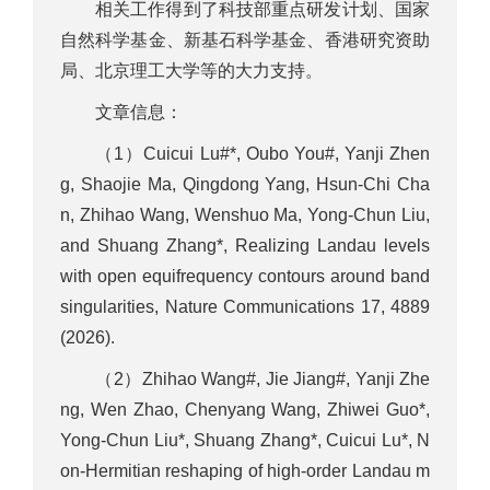
相关工作得到了科技部重点研发计划、国家
自然科学基金、新基石科学基金、香港研究资助
局、北京理工大学等的大力支持。
文章信息：
（1）Cuicui Lu#*, Oubo You#, Yanji Zhen
g, Shaojie Ma, Qingdong Yang, Hsun-Chi Cha
n, Zhihao Wang, Wenshuo Ma, Yong-Chun Liu,
and Shuang Zhang*, Realizing Landau levels
with open equifrequency contours around band
singularities, Nature Communications 17, 4889
(2026).
（2）Zhihao Wang#, Jie Jiang#, Yanji Zhe
ng, Wen Zhao, Chenyang Wang, Zhiwei Guo*,
Yong-Chun Liu*, Shuang Zhang*, Cuicui Lu*, N
on-Hermitian reshaping of high-order Landau m