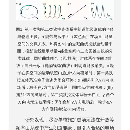
图1. 第一类和第二类狄拉克体系中朗道能级形成的半经
典物理图像。a.能带与截平面（灰色面）在动量–能量
空间的交截关系。b.将图a中的交截曲线投影至动量平
面，投影曲线继承动量–能量空间内二次圆锥曲线的分
类规律：圆锥曲线闭合（圆/椭圆）时体系存在朗道能
级；曲线开放（抛物线/双曲线）时朗道能级消失。c.粒
子在实空间的运动轨迹(I)施加z方向磁场时，第一类狄
拉克体系准粒子轨迹为闭合环路；(II)额外引入y方向电
场后，粒子在y方向仍受束缚，同时沿x方向漂移；(III)
施加z方向磁场时，第二类狄拉克体系粒子在 x、y 两个
方向均无法被束缚；(IV) 叠加 y方向电场后，粒子在y
方向受限并沿x方向漂移。
研究发现，尽管单纯施加磁场无法在开放等
频率面系统中产生朗道能级，但引入合适的电场