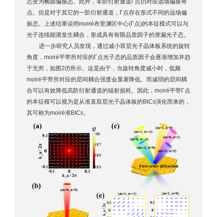
态变为椭圆偏振态。此外，零阶衍射通道Γ点仍对应远场偏振奇
点。但是对于其它的一阶衍射通道，Γ点存在形式不同的远场偏
振态。上述结果说明moiré布里渊区中心(Γ点)的本征模式可以与
光子连续能谱发生耦合，形成具有有限品质因子的泄漏光子态。
进一步研究人员发现，通过减小双层光子晶体板系统的旋转
角度，moiré平带所对应的Γ点光子态的品质因子会逐渐增加并趋
于无穷，如图2(f)所示。这是由于，当旋转角度减小时，低频
moiré平带所对应的层间耦合强度会显著降低。而减弱的层间耦
合可以有效降低高阶衍射通道的辐射损耗。因此，moiré平带Γ点
的本征模可以视为是从准直双层光子晶体板的BICs演化而来的，
其可称为moiré准BICs。