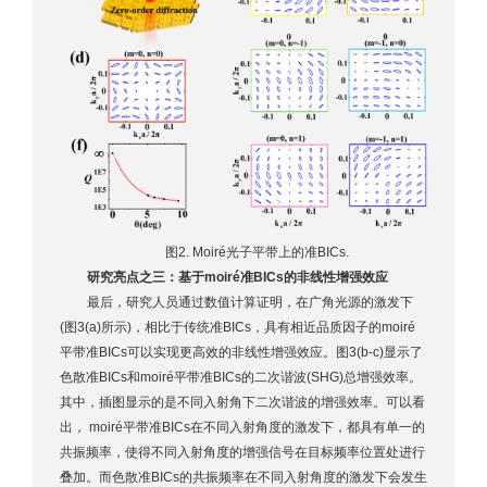
图2. Moiré光子平带上的准BICs.
研究亮点之三：基于moiré准BICs的非线性增强效应
最后，研究人员通过数值计算证明，在广角光源的激发下
(图3(a)所示)，相比于传统准BICs，具有相近品质因子的moiré
平带准BICs可以实现更高效的非线性增强效应。图3(b-c)显示了
色散准BICs和moiré平带准BICs的二次谐波(SHG)总增强效率。
其中，插图显示的是不同入射角下二次谐波的增强效率。可以看
出， moiré平带准BICs在不同入射角度的激发下，都具有单一的
共振频率，使得不同入射角度的增强信号在目标频率位置处进行
叠加。而色散准BICs的共振频率在不同入射角度的激发下会发生