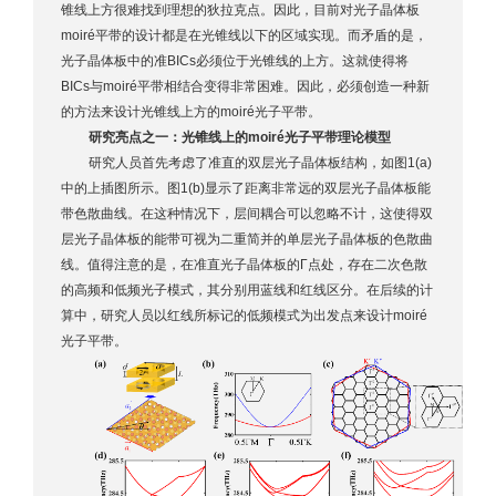
锥线上方很难找到理想的狄拉克点。因此，目前对光子晶体板
moiré平带的设计都是在光锥线以下的区域实现。而矛盾的是，
光子晶体板中的准BICs必须位于光锥线的上方。这就使得将
BICs与moiré平带相结合变得非常困难。因此，必须创造一种新
的方法来设计光锥线上方的moiré光子平带。
研究亮点之一：光锥线上的moiré光子平带理论模型
研究人员首先考虑了准直的双层光子晶体板结构，如图1(a)
中的上插图所示。图1(b)显示了距离非常远的双层光子晶体板能
带色散曲线。在这种情况下，层间耦合可以忽略不计，这使得双
层光子晶体板的能带可视为二重简并的单层光子晶体板的色散曲
线。值得注意的是，在准直光子晶体板的Γ点处，存在二次色散
的高频和低频光子模式，其分别用蓝线和红线区分。在后续的计
算中，研究人员以红线所标记的低频模式为出发点来设计moiré
光子平带。