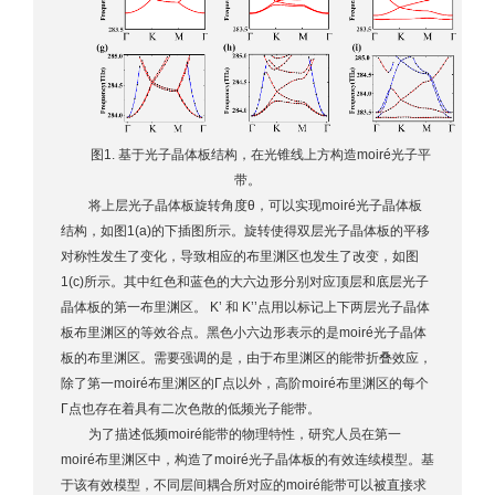
图1. 基于光子晶体板结构，在光锥线上方构造moiré光子平
带。
将上层光子晶体板旋转角度θ，可以实现moiré光子晶体板
结构，如图1(a)的下插图所示。旋转使得双层光子晶体板的平移
对称性发生了变化，导致相应的布里渊区也发生了改变，如图
1(c)所示。其中红色和蓝色的大六边形分别对应顶层和底层光子
晶体板的第一布里渊区。 K’ 和 K’’点用以标记上下两层光子晶体
板布里渊区的等效谷点。黑色小六边形表示的是moiré光子晶体
板的布里渊区。需要强调的是，由于布里渊区的能带折叠效应，
除了第一moiré布里渊区的Γ点以外，高阶moiré布里渊区的每个
Γ点也存在着具有二次色散的低频光子能带。
为了描述低频moiré能带的物理特性，研究人员在第一
moiré布里渊区中，构造了moiré光子晶体板的有效连续模型。基
于该有效模型，不同层间耦合所对应的moiré能带可以被直接求