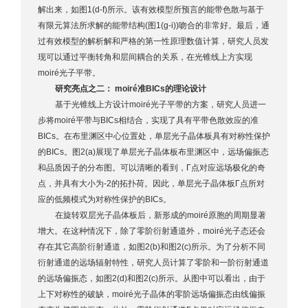
解出来，如图1(d-f)所示。该有效模型所预言的能带色散与基于
有限元算法所求解的能带结构(图1(g-i))吻合的非常好。最后，通
过有效模型的解析解和严格的第一性原理数值计算，研究人员发
现可以通过平衡转角和层间耦合的关系，在光锥线上方实现
moiré光子平带。
研究亮点之二： moiré准BICs的理论设计
基于光锥线上方设计moiré光子平带的方案，研究人员进一
步将moiré平带与BICs相结合，实现了具有平带色散效应的准
BICs。在布里渊区中心位置处，单层光子晶体板具有对称性保护
的BICs。图2(a)展现了单层光子晶体板布里渊区中，远场偏振态
和品质因子的分布图。可以清晰的看到，Γ点对应远场极化的奇
点，并具有大小为-2的拓扑荷。因此，单层光子晶体板Γ点所对
应的低频模式为对称性保护的BICs。
在旋转双层光子晶体板后，新形成的moiré原胞的周期显著
增大。在这种情况下，除了零阶衍射通道外，moiré光子态还会
存在其它高阶衍射通道，如图2(b)和图2(c)所示。为了分析不同
衍射通道的远场辐射特性，研究人员计算了零阶和一阶衍射通道
的远场偏振态，如图2(d)和图2(c)所示。从图中可以看出，由于
上下对称性的破缺，moiré光子晶体的零阶远场偏振态由线偏振