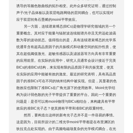
诱导的等频色散曲线的拓扑相变。此外众多研究证明，通过控制
声子/光子晶体板以及双层电路网络的层间耦合，也可以实现对
应于双层转角石墨烯的moiré平带效应。
另一方面，连续谱束缚态(BICs)是物理学研究领域的另一个
重要概念。其对应于能量与辐射波连续能谱共存且无穷远处波函
数为零的波动状态。值得指出的是，具有连续谱束缚态的光学系
统通常含有超高品质因子的共振模式和动量空间的拓扑性质，使
其在超低阈值激光、超敏传感器以及滤波器等方向具有非常重要
的应用前景。在实际的应用中，研究人员通常会设计接近于完美
BICs的准BICs结构，来实现有限的品质因子和共振宽度，使其
在实际的应用中能被有效的激发。最近的研究表明，具有高品质
因子的准BICs可在不同的纳米结构中被实现。但是，其显著的色
散效应也限制了准BICs在广角光源下的使用效率。Moiré光学结
构为设计弱色散的光子平带提供了重要的平台。因此一个重要的
问题是：是否可以将moiré物理与BICs相结合，来构建具有平带
效应的准BIC光子态？使其拥有平带和准BIC的双重特性。
然而，要构造出这样的新奇光子态并不是一件容易的事情。
这是因为，目前所设计的二维光学moiré平带都是在布里渊区的
狄拉克点处实现的。由于高频电磁场复杂的光学模式耦合，在光