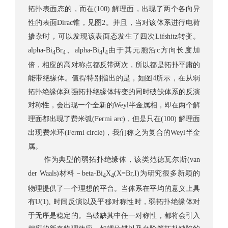
拓扑表面态的，而在
解理面，出现了两个各向异
(100)
性的表面
锥，见图
。并且，当对该体系进行电荷
Dirac
2
掺杂时，可以发现该表面态发生了四次
转变。
Lifshitz
、
由于其元胞沿
方向长度加
alpha-Bi
Br
alpha-Bi
I
c
4
4
4
4
倍，相应的高对称点都反带两次，所以都是拓扑平庸的
能带绝缘体。值得特别指出的是，如图
所示，在从弱
4
拓扑绝缘体到强拓扑绝缘体转变的同时破缺体系的反演
对称性，会出现一个全新的
半金属相，即在两个解
Weyl
理面都出现了费米弧
，但是只在
解理面
(Fermi arc)
(100)
出现费米环
，我们称之为复合的
半金
(Fermi circle)
Weyl
属。
作为典型的弱拓扑绝缘体，该类范德瓦尔斯
(van
材料－
为研究很多新颖的
der Waals)
beta-Bi
X
(X=Br,I)
4
4
物理提供了一个理想的平台。当体系在平均的意义上具
有
时间反演以及平移对称性时，弱拓扑绝缘体对
U(1),
于无序是稳定的。当破缺其中任一对称性，都将会引入