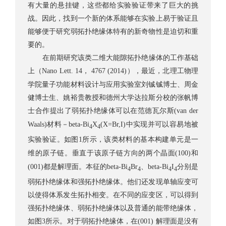
有大量的悬挂键，这些都给实验验证带来了巨大的挑
战。因此，找到一个新的体系能够在实验上易于验证且
能够便于研究弱拓扑绝缘体特有的新奇物性是迫切和重
要的。
在前期研究该类二维大能隙拓扑绝缘体的工作基础
上（
，
），最近，北理工物理
Nano Lett. 14
4767 (2014)
学院量子功能材料设计与应用实验室刘铖铖博士、周金
健博士生、姚裕贵教授和德州大学达拉斯分校的张帆博
士合作提出了弱拓扑绝缘体可以在范德瓦尔斯
(van der
材料－
中实现并可以容易地被
Waals)
beta-Bi
X
(X=Br,I)
4
4
实验验证。如图
所示，该类材料的基本构建单元是一
1
维的原子链。垂直于该原子链方向的两个晶面
和
(100)
都是解理面。本征的
、
分别是
(001)
beta-Bi
Br
beta-Bi
I
4
4
4
4
弱拓扑绝缘体和强拓扑绝缘体。他们还发现单轴应变可
以使得体系发生拓扑相变。在不同的应变区，可以得到
强拓扑绝缘体、弱拓扑绝缘体以及普通的能带绝缘体，
如图
所示。对于弱拓扑绝缘体，在
解理面是没有
3
(001)