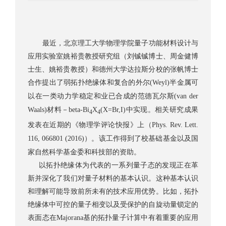
最近，北京理工大学物理学院量子功能材料设计与
应用实验室姚裕贵教授研究组（刘铖铖博士、周金健博
士生、姚裕贵教授）和德州大学达拉斯分校的张帆博士
合作提出了弱拓扑绝缘体和复合的外尔
半金属可
(Weyl)
以在一类动力学稳定和业已合成的范德瓦尔斯
(van der
材料－
中实现。相关研究成果
Waals)
beta-Bi
X
(X=Br,I)
4
4
发表在近期的《物理学评论快报》上（
Phys. Rev. Lett.
）。该工作得到了校基础基金以及国
116, 066801 (2016)
家自然科学基金委和科技部的资助。
以拓扑绝缘体为代表的一系列量子态的发现正在革
新并深化了我们对量子材料的基本认识。这种基本认识
和理解可能导致前所未有的技术应用优势。比如，拓扑
绝缘体中可控的量子相变以及受保护的自旋动量锁定的
表面态在
基的拓扑量子计算中有着重要的应用
Majorana