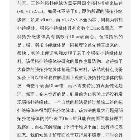
前景。三维的拓扑绝缘体需要用四个拓扑指标来描述
。如果
不等于
，即为所谓的强拓扑绝
(v0; v1,v2,v3)
v0
0
缘体；如果
＝
，而
不全为零，则称为弱拓
v0
0
v1,v2,v3
扑绝缘体。强拓扑绝缘体具有奇数个
表面态，而
Dirac
弱拓扑绝缘体具有偶数个
表面态。值得指出的
Dirac
是，强、弱拓扑绝缘体是一同被理论首先预言出来的。
很快，实验上便证实和发现了若干个强拓扑绝缘体材
料。该类拓扑绝缘体被研究的最多也最透彻。这得益于
大多数的强拓扑绝缘体都是层状材料。该结构特点使得
实验上可以很容易在解理面上观察到强拓扑绝缘体的指
纹－奇数个表面
锥，而不需要特别的表面钝化处
Dirac
理。然而，令人惊讶的是，到目前为止实验上还没有发
现弱拓扑绝缘体。一个自然的想法是通过堆垛二维的拓
扑绝缘体来得到弱拓扑绝缘体。该方法的最大问题是弱
拓扑绝缘体的特征表面
锥只能在侧面而非解理面
Dirac
观察到，而在其解理面（平行于堆垛平面）没有特征表
面态。我们知道非解理面难于获得且不稳定，同时会具