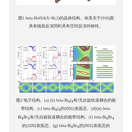
图
的晶体结构。体系关于
面
1 beta-Bi4X4(X=Br,I)
(010)
具有镜面反演同时具有空间反演对称性。
图
电子结构。
Bi
I
/
能
2
(a) (b)
beta-
有
无自旋轨道耦合的
4
4
带结构。
Bi
I
(001)
(d)(e)
(c) beta-
的
表面态。
beta-
4
4
Bi
Br
/
能带结构。
Bi
Br
有
无自旋轨道耦合的
(f) beta-
4
4
4
4
(100)
(g)
Bi
Br
(001)
的
表面态。
beta-
的
表面态的
4
4