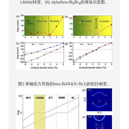
Lifshitz
(h)
/
Bi
Br
转变。
alpha
beta-
的堆垛示意图。
4
4
图
单轴应力导致的
的拓扑相变。
3
beta-Bi4X4(X=Br,I)