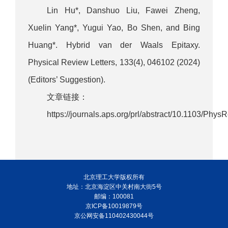
Lin Hu*, Danshuo Liu, Fawei Zheng,
Xuelin Yang*, Yugui Yao, Bo Shen, and Bing
Huang*. Hybrid van der Waals Epitaxy.
Physical Review Letters, 133(4), 046102 (2024)
(Editors’ Suggestion).
文章链接：
https://journals.aps.org/prl/abstract/10.1103/Phy
北京理工大学版权所有
地址：北京海淀区中关村南大街5号
邮编：100081
京ICP备10019879号
京公网安备110402430044号