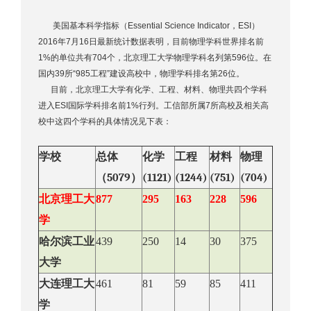
美国基本科学指标（Essential Science Indicator，ESI）
2016年7月16日最新统计数据表明，目前物理学科世界排名前
1%的单位共有704个，北京理工大学物理学科名列第596位。在
国内39所“985工程”建设高校中，物理学科排名第26位。
目前，北京理工大学有化学、工程、材料、物理共四个学科
进入ESI国际学科排名前1%行列。工信部所属7所高校及相关高
校中这四个学科的具体情况见下表：
学校
总体
化学
工程
材料
物理
（
5079
）
(1121)
(1244)
(751)
(704)
北京理工大
877
295
163
228
596
学
哈尔滨工业
439
250
14
30
375
大学
大连理工大
461
81
59
85
411
学