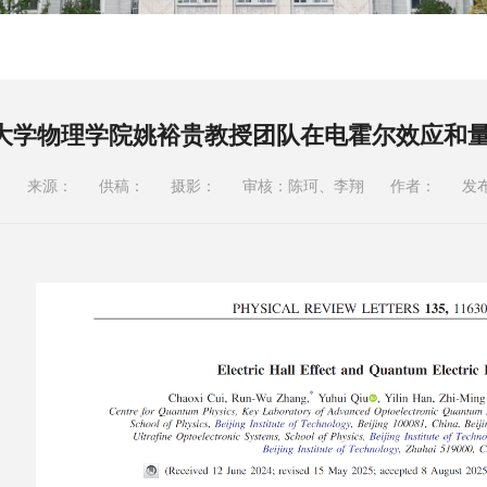
大学物理学院姚裕贵教授团队在电霍尔效应和
来源：
供稿：
摄影：
审核：陈珂、李翔
作者：
发布