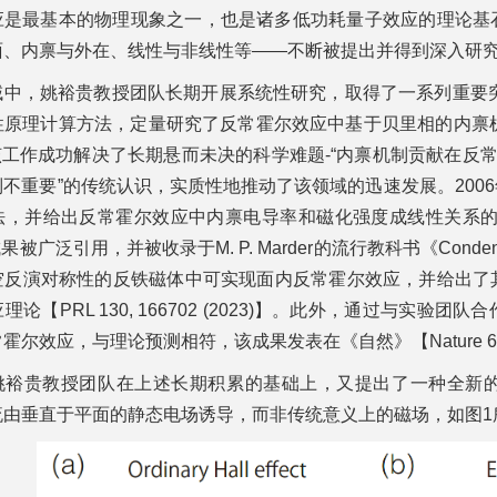
应是最基本的物理现象之一，也是诸多低功耗量子效应的理论基
面、内禀与外在、线性与非线性等——不断被提出并得到深入研
域中，姚裕贵教授团队长期开展系统性研究，取得了一系列重要突
原理计算方法，定量研究了反常霍尔效应中基于贝里相的内禀机制，指
】。该工作成功解决了长期悬而未决的科学难题-“内禀机制贡献在
不重要”的传统认识，实质性地推动了该领域的迅速发展。200
，并给出反常霍尔效应中内禀电导率和磁化强度成线性关系的理论解释及
被广泛引用，并被收录于M. P. Marder的流行教科书《Condense
空反演对称性的反铁磁体中可实现面内反常霍尔效应，并给出了
理论【PRL 130, 166702 (2023)】。此外，通过与实
尔效应，与理论预测相符，该成果发表在《自然》【Nature 609, 4
姚裕贵教授团队在上述长期积累的基础上，又提出了一种全新
流由垂直于平面的静态电场诱导，而非传统意义上的磁场，如图1