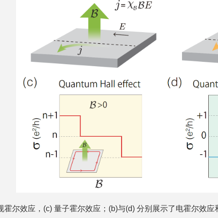
 常规霍尔效应，(c) 量子霍尔效应；(b)与(d) 分别展示了电