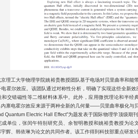
北京理工大学物理学院姚裕贵教授团队基于电场对贝里曲率和能带
子电霍尔效应。该团队通过对称性分析，明确了实现这些全新效
性和交错磁性等二维材料体系中。此外，应用微扰理论和半经
内禀电霍尔效应来源于两种全新的几何量——贝里曲率极化与贝里曲
ct and Quantum Electric Hall Effect”为题发表于国际物理学顶
完成单位，张闰午特别研究员、余智明教授和姚裕贵教授为论
邱宇辉、韩依琳为论文的共同作者。该工作得到科技部重点研发