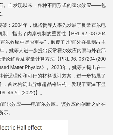
石。自发现以来，各种不同形式的霍尔效应——包
究。
破：2004年，姚裕贵等人率先发展了反常霍尔电
出了内禀机制的重要性【PRL 92, 037204
反常霍尔效应中是否重要”，颠覆了此前“外在机制占主
6年，姚等人进一步提出反常霍尔效应内禀与外在部
定量计算方法【PRL 96, 037204 (200
d Matter Physics》。2023年，姚等人提出在一
其普适理论和可行的材料设计方案，进一步拓展了
验团队合作，首次构筑出异维超晶格结构，发现了室温下显
6-51 (2022)】。
的霍尔效应——电霍尔效应。该效应的创新之处在
所示。