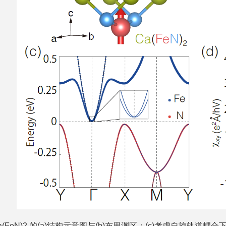
(FeN)2 的(a)结构示意图与(b)布里渊区；(c)考虑自旋轨道耦