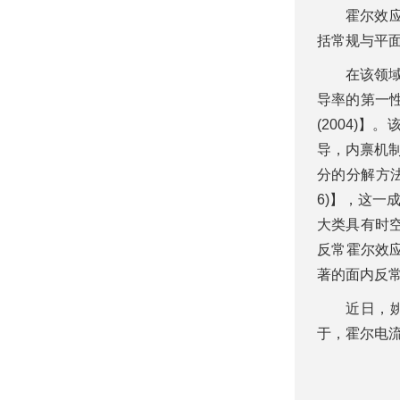
霍尔效
括常规与平
在该领
导率的第一性
(2004)
导，内禀机制
分的分解方法
6)】，这一成果
大类具有时
反常霍尔效应
著的面内反常霍
近日，
于，霍尔电