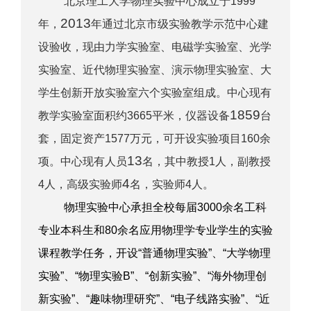
北京理工大学物理实验中心成立于
1999
2013
年，
年通过北京市级实验教学示范中心建
设验收，现由力学实验室、电磁学实验室、光学
实验室、近代物理实验室、演示物理实验室、大
学生创新开放实验室六个实验室组成。中心现有
1859
教学实验室面积约
3665
平米，仪器设备
台
套，固定资产
1577
万元，可开设实验项目
160
余
13
项。中心现有人员
名，其中教授
1
人，副教授
4
4
人，高级实验师
名，实验师
4
人。
物理实验中心承担全校每届
3000
余名工科
专业本科生和
80
余名应用物理学专业学生的实验
课程教学任务，开设“普通物理实验”、“大学物理
实验”、“物理实验
B
”、“创新实验”、“海外物理创
新实验”、“趣味物理研究”、“电子线路实验”、“近