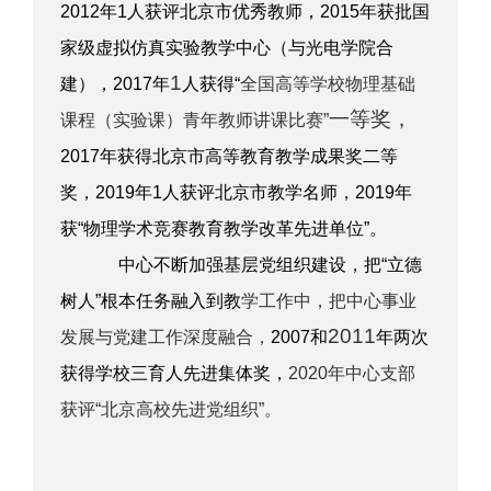
2012
年
1
人获评北京市优秀教师，
2015
年获批国
家级虚拟仿真实验教学中心（与光电学院合
1
建），
2017
年
人获得“
全国高等学校物理基础
一等奖，
课程（实验课）青年教师讲课比赛”
2017
年获得北京市高等教育教学成果奖二等
奖，
2019
年
1
人获评北京市教学名师，
2019
年
获“物理学术竞赛教育教学改革先进单位”。
中心不断加强基层党组织建设，把“立德
树人”根本任务融入到教
学工作中，把中心事业
2011
发展与党建工作深度融合，
2007
和
年两次
获得学校三育人先进集体奖，
2020
年中心支部
获评“北京高校先进党组织”。