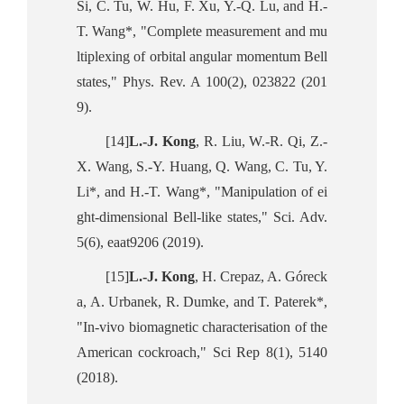
Si, C. Tu, W. Hu, F. Xu, Y.-Q. Lu, and H.-
T. Wang*, "Complete measurement and mu
ltiplexing of orbital angular momentum Bell
states," Phys. Rev. A 100(2), 023822 (201
9).
[14]
L.-J. Kong
, R. Liu, W.-R. Qi, Z.-
X. Wang, S.-Y. Huang, Q. Wang, C. Tu, Y.
Li*, and H.-T. Wang*, "Manipulation of ei
ght-dimensional Bell-like states," Sci. Adv.
5(6), eaat9206 (2019).
[15]
L.-J. Kong
, H. Crepaz, A. Góreck
a, A. Urbanek, R. Dumke, and T. Paterek*,
"In-vivo biomagnetic characterisation of the
American cockroach," Sci Rep 8(1), 5140
(2018).