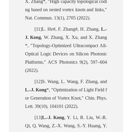
X. Zhang*, "High capacity topological codi
ng based on nested vortex knots and links,"
Nat. Commun. 13(1), 2705 (2022).
[11]L. He#, F. Zhang#, H. Zhang,
L.-
J. Kong
, W. Zhang, X. Xu, and X. Zhang
*, "Topology-Optimized Ultracompact All-
Optical Logic Devices on Silicon Photonic
Platforms," ACS Photonics 9(2), 597–604
(2022).
[12]S. Wang, L. Wang, F. Zhang, and
L.-J. Kong
*, "Optimization of Light Field f
or Generation of Vortex Knot," Chin. Phys.
Lett. 39(10), 104101 (2022).
[13]
L.-J. Kong
, Y. Li, R. Liu, W.-R.
Qi, Q. Wang, Z.-X. Wang, S.-Y. Huang, Y.