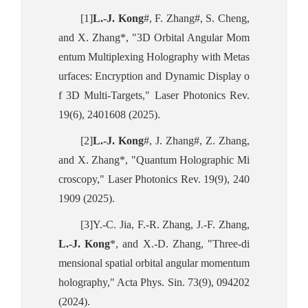
[1]
L.-J. Kong
#, F. Zhang#, S. Cheng,
and X. Zhang*, "3D Orbital Angular Mom
entum Multiplexing Holography with Metas
urfaces: Encryption and Dynamic Display o
f 3D Multi‐Targets," Laser Photonics Rev.
19(6), 2401608 (2025).
[2]
L.-J. Kong
#, J. Zhang#, Z. Zhang,
and X. Zhang*, "Quantum Holographic Mi
croscopy," Laser Photonics Rev. 19(9), 240
1909 (2025).
[3]Y.-C. Jia, F.-R. Zhang, J.-F. Zhang,
L.-J. Kong
*, and X.-D. Zhang, "Three-di
mensional spatial orbital angular momentum
holography," Acta Phys. Sin. 73(9), 094202
(2024).