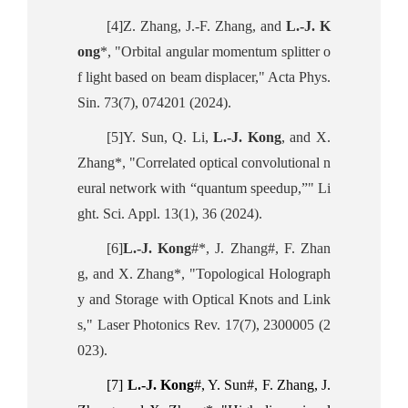
[4]Z. Zhang, J.-F. Zhang, and
L.-J. K
ong
*, "Orbital angular momentum splitter o
f light based on beam displacer," Acta Phys.
Sin. 73(7), 074201 (2024).
[5]Y. Sun, Q. Li,
L.-J. Kong
, and X.
Zhang*, "Correlated optical convolutional n
eural network with “quantum speedup,”" Li
ght. Sci. Appl. 13(1), 36 (2024).
[6]
L.-J. Kong
#*, J. Zhang#, F. Zhan
g, and X. Zhang*, "Topological Holograph
y and Storage with Optical Knots and Link
s," Laser Photonics Rev. 17(7), 2300005 (2
023).
[7]
L.-J. Kong
#, Y. Sun#, F. Zhang, J.