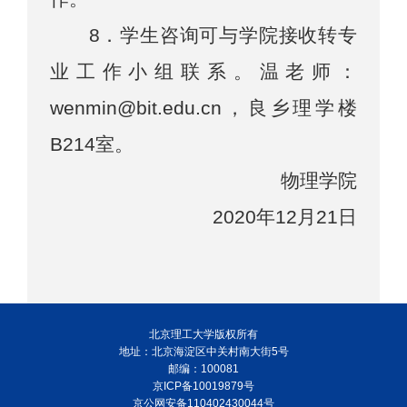
8
．学生咨询可与学院接收
转专
业工作小组联系。温老师：
wenmin@bit.edu.cn
，
良乡理学楼
B
214
室。
物理学院
20
20
年
12
月
2
1
日
北京理工大学版权所有
地址：北京海淀区中关村南大街5号
邮编：100081
京ICP备10019879号
京公网安备110402430044号