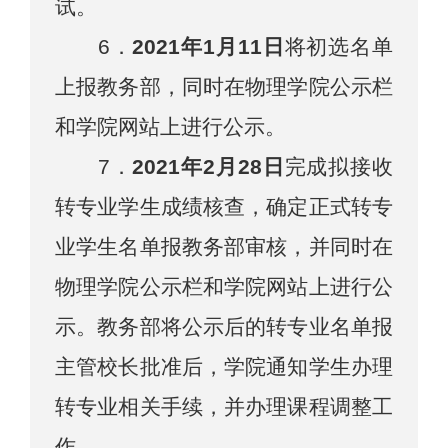
试。
6
．
202
1
年
1
月
11
日
将初选名单
上报教务
部
，同时在物理学院公示栏
和学院网站上进行公示。
7
．
2021
年2月2
8
日
完成拟接收
转专业学生成绩核查，确定正式转专
业学生
名单报教务部审核，
并同时在
物理学院公示栏和学院网站上进行公
示。
教务部将公示后的转专业名单报
主管校长批准后，学院通知学生办理
转专业相关手续
，并办理课程调整工
作
。