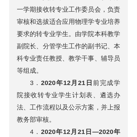
一学期
接收转专业工作委员会，负责
审核和选拔适合应用物理学专业培养
要求的转专业学生。由学院本科教学
副院长
、
分管学生工作的副书记、
本
科专业责任教授
、
教学干事、辅导员
等组成。
3．
20
20
年
12
月
21
日
前完成学
院接收转专业学生计划表、遴选办
法、工作流程以及公示方案，并上报
教务
部
审核。
4
．
20
20
年
12
月
21
日
—
20
20
年