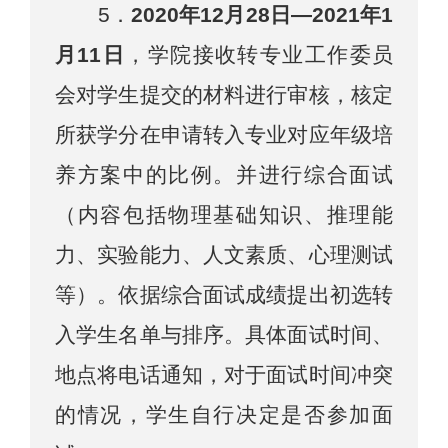
5
．
20
20
年
12
月
28
日
—
202
1
年
1
月
11
日
，学院接收转专业工作委员
会对学生提交的材料进行审核，核定
所获学分在申请转入专业对应年级培
养方案中的比例。并进行综合面试
（内容包括物理基础知识、推理能
力、实验能力、人文素质、心理测试
等）。依据综合面试成绩提出初选转
入学生
名单与排序。
具体面试时间
、
地点将
电话通知，对于面试时间冲突
的情况，学生自行决定是否参加面