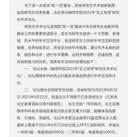
为了进一步落实“双一流”建设，营造研究生学术创新氛围，
提高研究生培养质量，决定举办物理学院2021年“言之有理”研究
生学术论坛。
研究生学术论坛是我院“双一流”建设中有关研究生创新环境
建设工作的重要组成部分，旨在为研究生提供一个大范围、多领
域、高水平的学术交流平台，促进研究生之间的学术交流和思想
碰撞，培养创新意识，营造良好的学术氛围，通过学术名家的讲
座、报告和点评，进行学术熏陶，达到开阔视野、启迪智慧，提
高创新能力的目的。现将有关活动内容通知如下：
一、 论坛名称《物理学院2021年“言之有理”研究生学术论
坛》。论坛围绕本学科热点问题及发展趋势进行学术交流和讨
论。
二、 论坛面向全院研究生征稿，具体时间为2021年9月10
日-2021年9月22日。投递论文不局限于已发表的论文（已发表
论文参赛需标注期刊卷期页），论文无统一书写格式。论文应围
绕本学科相关领域发展前沿热点有关重大问题，能够体现创新
性、引领性、突破性。论坛学术委员会推荐15篇优秀论文入围，
最终入围者于2021年9月27日经过线上PPT汇报和答辩，评选出
一等奖3篇，每篇奖励2000元；二等奖6篇，每篇奖励1000元；