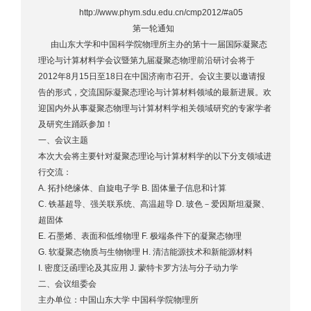
http://www.phym.sdu.edu.cn/cmp2012/#a05
第一轮通知
由山东大学和中国科学院物理所主办的第十一届国际凝聚态
理论与计算材料学会议暨第九届凝聚态物理前沿研讨会将于
2012年8月15日至18日在中国济南市召开。会议主要以邀请报
告的形式，交流国际凝聚态理论与计算材料领域的最新进展。欢
迎国内外从事凝聚态物理与计算材料学相关领域研究的专家学者
及研究生踊跃参加！
一、会议主题
本次大会将主要针对凝聚态理论与计算材料学的以下分支领域进
行交流：
A. 拓扑绝缘体、自旋电子学 B. 固体量子信息和计算
C. 铁基超导、强关联系统、高温超导 D. 玻色－爱因斯坦凝聚、
超固体
E. 石墨烯、表面和低维物理 F. 极端条件下的凝聚态物理
G. 软凝聚态物质与生物物理 H. 清洁能源技术和新能源材料
I. 密度泛函理论及其应用 J. 蒙特卡罗方法与分子动力学
二、会议组委会
主办单位：中国山东大学 中国科学院物理所