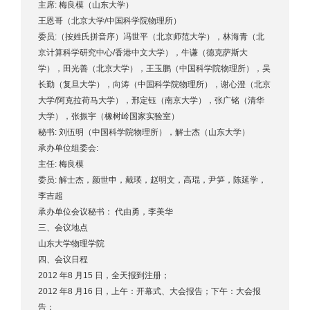
主席: 梅良模（山东大学）
王恩哥（北京大学/中国科学院物理所）
委员:（按姓氏拼音序）冯世平（北京师范大学），林海青（北
京计算科学研究中心/香港中文大学），牛谦（德克萨斯大
学），田光善（北京大学），王玉鹏（中国科学院物理所），吴
长勤（复旦大学），向涛（中国科学院物理所），谢心澄（北京
大学/阿克拉荷马大学），邢定钰（南京大学），张广铭（清华
大学），张振宇（橡树岭国家实验室）
秘书: 刘伍明（中国科学院物理所），解士杰（山东大学）
承办单位组委会:
主任: 梅良模
委员: 解士杰，颜世申，戴瑛，赵明文，高琨，尹笋，陈延学，
李吉超
承办单位会议秘书： 代由勇，李美华
三、会议地点
山东大学物理学院
四、会议日程
2012 年8 月15 日，全天报到注册；
2012 年8 月16 日，上午：开幕式、大会报告；下午：大会报
告；