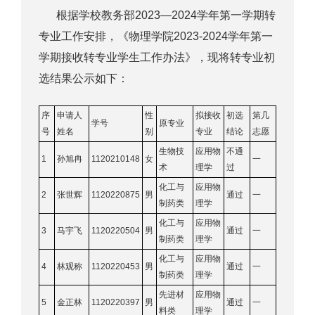
根据学校教务部2023—2024学年第一学期转
专业工作安排，《物理学院2023-2024学年第一
学期接收转专业学生工作办法》，现将转专业初
选结果公示如下：
序
申请人
性
拟接收
初选
第几
学号
原专业
号
姓名
别
专业
结论
志愿
生物技
应用物
不通
1
孙旭冉
1120210148
女
一
术
理学
过
化工与
应用物
2
张世辉
1120220875
男
通过
一
制药类
理学
化工与
应用物
3
马宇飞
1120220504
男
通过
一
制药类
理学
化工与
应用物
4
林观称
1120220453
男
通过
一
制药类
理学
先进材
应用物
5
金正林
1120220397
男
通过
一
料类
理学