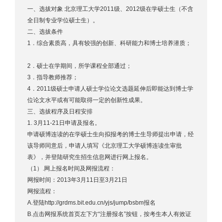
一、选拔对象 北京理工大学2011级、2012级在学硕士生（不含
全日制专业学位硕士生）。
二、选拔条件
1．综合素质高，具有较强的创新、科研能力和博士培养潜质；
2．硕士在学期间，所学课程全部通过；
3．指导教师推荐；
4．2011级硕士申请人硕士学位论文选题延伸后即能达到博士学
位论文水平或有可能取得一定的创新性成果。
三、选拔程序及日程安排
1. 3月11-21日申请及报名。
申请硕博连读的在学硕士生向拟报考的博士生导师提出申请，经
该导师同意后，申请人填写《北京理工大学硕博连读生审批
表》，并登陆研究生招生信息网进行网上报名。
（1）.网上报名时间及网报流程：
网报时间：2013年3月11日至3月21日
网报流程：
A.登陆http://grdms.bit.edu.cn/yjs/jump/bsbm报名
B.点击网报系统首页左下方“注册报名”按钮，按考生本人有效证