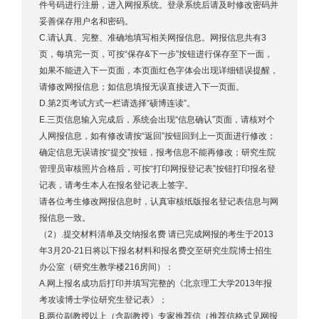
件号码进行注册，进入网报系统。登录系统后请及时修改密码并
妥善保存用户名和密码。
C.请认真、完整、准确地填写相关网报信息。网报信息共有3
页，每填完一页，可按“保存&下一步”按钮进行保存至下一面，
如果不能进入下一页面，本页面红色字体会出现详细错误提醒，
请修改网报信息；如信息填报无误直接进入下一页面。
D.第2页考试方式一栏请选择“硕博连读”。
E.三页信息输入完成后，系统会出现“信息确认”页面，请核对个
人网报信息，如有修改请按“返回”按钮回到上一页面进行修改；
确定信息无误请按“提交”按钮，报考信息不能再修改；研究生院
管理员审核照片合格后，可按“打印网报登记表”按钮打印报名登
记表，请考生本人在报名登记表上签字。
请各位考生修改网报信息时，认真审核纸版报名登记表信息与网
报信息一致。
（2）.提交材料清单及交纳报名费 请已完成网报的考生于2013
年3月20-21日将以下报名材料和报名费交至研究生院博士招生
办公室（研究生教学楼216房间）：
A.网上报名成功后打印并填写完整的《北京理工大学2013年报
考攻读博士学位研究生登记表》；
B.两位副教授以上（含副教授）专家推荐信（推荐信格式见网报