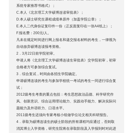
系统专家推荐书格式）；
C.本人《北京理工大学硕博连读审批表》；
D.本人硕士研究生课程成绩单原件（加盖学院公章）；
E.本人二代身份证复印件一份（正反面复印在一张A4纸上）；
F.报名费：200元/人。
凡未在规定时间进行网上报名和递交报名材料的考生，一律视为
自动放弃硕博连读报考资格。
2．3月22日前学院初审。
申请人将《北京理工大学硕博连读生审批表》交学院初审，初审
合格者方可参加综合复试。
3．综合复试，时间由各招生学院确定。
申请硕博连读的考生与参加学校统一考试的考生一同进行综合复
试；
2012级考生考查的重点包括：考生思想政治品德、科学研究作
风、创新意识、综合运用理论能力、实践动手能力、解决实际问
题能力及外语听力、口语水平。
2011级考生还须向专家考核小组做学位论文相关科研报告。
4．录取为硕博连读生的硕士阶段的所有课程均应通过，否则取
消其博士入学资格，研究生院将在录取阶段及入学报到时对此进