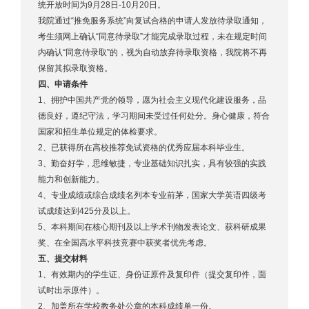
统开放时间为9月28日-10月20日。
我院通过“推免服务系统”向复试合格的申请人发放待录取通知，
考生须网上确认“同意待录取”才能完成录取过程，未在规定时间
内确认“同意待录取”的，视为自动放弃待录取资格，我院将不再
保留其拟录取资格。
四、申请条件
1、拥护中国共产党的领导，愿为社会主义现代化建设服务，品
德良好，遵纪守法，学习期间未受过任何处分。身心健康，符合
国家和招生单位规定的体检要求。
2、已获得所在高校推荐免试资格的优秀应届本科毕业生。
3、勤奋好学，思维敏捷，专业基础知识扎实，具有较强的实践
能力和创新能力。
4、专业成绩或综合成绩名列本专业前茅，国家大学英语四级考
试成绩达到425分及以上。
5、本科期间在核心期刊及以上学术刊物发表论文、获科研成果
奖、在全国高水平科技竞赛中获奖者优先考虑。
五、提交材料
1、有效期内的学生证、身份证原件及复印件（提交复印件，面
试时出示原件）。
2、加盖所在学校教务处公章的本科成绩单一份。