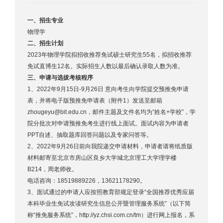
一、招生专业
物理学
二、招生计划
2023年物理学院拟招收推荐免试硕士研究生55名，拟招收推荐
免试直博生12名。实际招生人数以最后确认录取人数为准。
三、申请与选拔考核程序
1、2022年9月15日-9月26日 意向考生向学院提交预推免申请
表，并将电子版预推免申请表（附件1）发送至邮箱
zhougeyu@bit.edu.cn，邮件主题及文件名均为“姓名+学校”，学
院分批次对申请预推免考生进行线上面试。面试内容为申请者
PPT自述、抽取题库回答问题以及专家问答等。
2、2022年9月26日前向我院递交申请材料，申请者请将纸质版
材料邮寄至北京市房山区良乡大学城北京理工大学理学楼
B214，周老师收。
电话咨询：18519889226，13621178290。
3、面试通过的申请人应按照教育部规定登录“全国推荐优秀应届
本科毕业生免试攻读研究生信息公开暨管理服务系统”（以下简
称“推免服务系统”，http://yz.chsi.com.cn/tm）进行网上报名，系