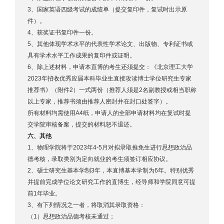
3、国家英语四级考试的成绩单（提交复印件，复试时出示原
件）。
4、获奖证书复印件一份。
5、其他体现学术水平的代表性学术论文、出版物、专利证书或
具有学术水平工作成果的复印件或证明。
6、除上述材料，申请本直博的考生还须提交：《北京理工大学
2023年招收优秀应届本科毕业生直接攻读博士学位研究生专家
推荐书》（附件2）一式两份（推荐人须是2名副教授或相当职称
以上专家，推荐书须由推荐人密封并在封口处签字）。
所有材料均需使用A4纸，申请人的全部申请材料均在复试时提
交学院审核备案，提交的材料恕不退还。
六、其他
1、物理学院将于2023年4-5月对拟录取推免生进行思想政治品
德考核，录取类别为定向就业的考生须签订相应协议。
2、硕士研究生基本学制3年，本直博基本学制为6年。特别优秀
并提前完成学位论文研究工作的直博生，经导师和学院同意可提
前1年毕业。
3、有下列情况之一者，将取消其录取资格：
（1）思想政治品德考核未通过；