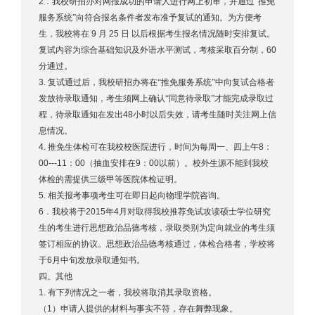
2
．我校研招办对网报成功的申请人进行网上初审，并通过“推免
服务系统”向符合报名条件者发布准予复试的通知。为方便考
生，我校将在
9
月
25
日
以后根据考生报名情况随时安排复试。
复试内容为综合基础知识及外语水平测试，考核采取百分制，
60
分通过。
3.
复试通过后，我校研招办将在“推免服务系统”中向复试合格者
发放待录取通知，考生须网上确认“同意待录取”才能完成录取过
程，待录取通知在发出
48
小时以后失效，请考生随时关注网上信
息情况。
4.
推免生体检可在我校校医院进行，时间为每周一、四上午
8
：
00---11
：
00
（抽血安排在
9
：
00
以前）。校外生源不能到我校
体检的需提供三级甲等医院体检证明。
5.
相关报考事项考生可在即日起向物理学院咨询。
6
．我校将于
2015
年
4
月对取得我校推荐免试攻读硕士学位研究
生的考生进行思想政治品德考核，录取类别为定向就业的考生须
签订相应的协议。思想政治品德考核通过，体检合格者，学校将
于
6
月中旬发放录取通知书。
四、其他
1.
有下列情况之一者，我校将取消其录取资格。
（
1
）申请人提供的材料与事实不符，存在舞弊现象。