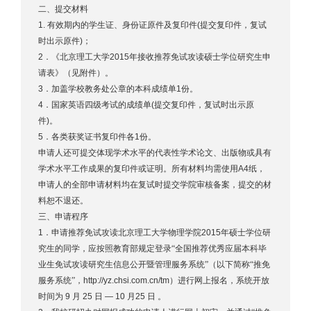
二、提交材料
1.
有效期内的学生证、身份证原件及复印件
(
提交复印件，复试
时出示原件
)
；
2
．《北京理工大学
2015
年接收推荐免试攻读硕士学位研究生申
请表》（见附件）。
3
．加盖学校教务处公章的本科成绩单
1
份。
4
．国家英语四级考试的成绩单
(
提交复印件，复试时出示原
件
)
。
5
．各类获奖证书复印件各
1
份。
申请人还可提交体现学术水平的代表性学术论文、出版物或具有
学术水平工作成果的复印件或证明。所有材料均需使用
A4
纸，
申请人的全部申请材料均在复试时提交学院审核备案，提交的材
料恕不退还。
三、申请程序
1
．申请推荐免试攻读北京理工大学物理学院
2015
年硕士学位研
究生的同学，应按照教育部规定登录“全国推荐优秀应届本科毕
业生免试攻读研究生信息公开暨管理服务系统”（以下简称“推免
服务系统”，
http://yz.chsi.com.cn/tm
）进行网上报名，系统开放
时间为
9
月
25
日
— 10
月
25
日
。