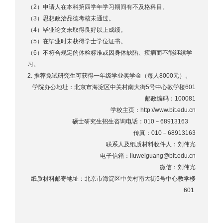
（
2
）申请人在本科第四学年学习期间有不及格科目。
（
3
）思想政治品德考核未通过。
（
4
）毕业论文未取得良好以上成绩。
（
5
）在毕业时未获得学士学位证书。
（
6
）不符合规定的体检标准或因身体缺陷、疾病而不能继续学
习。
2.
推荐免试研究生可获得一年级学业奖学金（每人
8000
元）。
学院办公地址：北京市海淀区中关村南大街
5
号中心教学楼
601
邮政编码：
100081
学校主页：
http://www.bit.edu.cn
硕士研究生招生咨询电话：
010
－
68913163
传真：
010
－
68913163
联系人及纸质材料收件人：刘伟光
电子信箱：
liuweiguang@bit.edu.cn
微信：刘伟光
纸质材料邮寄地址：北京市海淀区中关村南大街
5
号中心教学楼
601