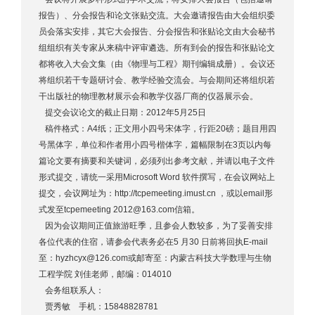
报告）、分会报告和论文张贴交流。大会邀请报告由大会组织委
员会落实安排，其它大会报告、分会报告和张贴论文由大会秘书
组组织有关专家从来稿中评审遴选。所有到会的报告和张贴论文
都将收入大会文集（由《物理与工程》期刊编辑成册）。会议还
将组织若干专题研讨会、教学经验交流会。与会期间还将组织若
干出版社的物理教材展示会和教学仪器厂商的仪器展示会。
提交会议论文的截止日期：2012年5月25日
稿件格式：A4纸；正文用小四号宋体字，行距20磅；题目用四
号黑体字，单位和作者用小四号楷体字，篇幅限制在3页以内每
篇论文要有摘要和关键词，必须列出参考文献，并请以电子文件
形式提交，请统一采用Microsoft Word 软件撰写，在会议网站上
提交，会议网址为：
http://tcpemeeting.imust.cn
，或以email形
式发至tcpemeeting
2012@163.com
信箱。
因为会议期间正值旅游旺季，且参会人数较多，为了妥善安排
各位代表的住宿，请参会代表务必在5 月30 日前将回执E-mail
至：
hyzhcyx@126.com
或邮寄至：内蒙古科技大学数理与生物
工程学院 刘佳老师，邮编：014010
会务组联系人：
贾秀敏 手机：15848828781