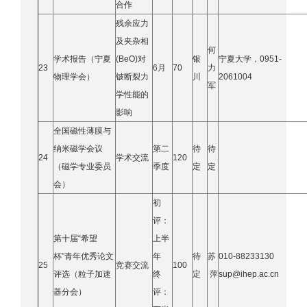
合作
残余应力
及夹杂相
何
学术报告（宁夏
(BeO)对
银
宁夏大学，0951-
23
6月
70
力
物理学会）
铍断裂力
川
2061004
军
学性能的
影响
全国磁性薄膜与
纳米磁学会议
第二
待
待
24
学术交流
120
（磁学专业委员
季度
定
定
会）
初
评：
第十届“希望
上半
杯”
青年优秀论文
年
待
苏
010-88233130
25
竞赛交流
100
评选（粒子加速
终
定
萍
sup@ihep.ac.cn
器分会）
评：