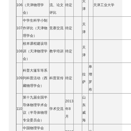
天
106
（天津物理学
流、论文
待定
天津工业大学
津
会）
评比
中学生科学小制
天
107
作评比（天津物
竞赛交流
待定
津
理学会）
校本课程建设培
天
108
训（天津物理学
教学培训
待定
津
会）
单
科普大篷车等系
拉
增
109
列科普活动（西
科普宣传
待定
萨
罗
藏物理学会）
布
第十九届全国半
山
2013
导体物理学术会
东
110
学术交流
年8
议（半导体物理
威
月
专业委员会）
海
中国物理学会