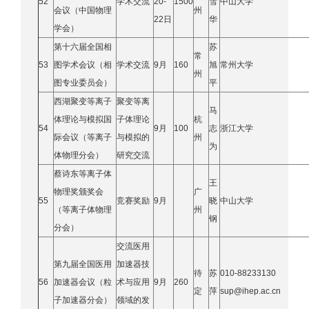
52
学术交流
20-
1500
雪
中山大学
会议（中国物理
州
22日
华
学会）
第十六届全国相
苏
常
53
图学术会议（相
学术交流
9月
160
旭
常州大学
州
图专业委员会）
平
西湖聚变等离子
聚变等离
马
体理论与模拟国
子体理论
杭
54
9月
100
志
浙江大学
际会议（等离子
与模拟的
州
为
体物理分会）
研究交流
蔡诗东等离子体
王
物理奖颁奖会
广
55
竞赛奖励
9月
晓
中山大学
（等离子体物理
州
钢
分会）
交流医用
第九届全国医用
加速器技
待
苏
010-88233130
56
加速器会议（粒
术与应用
9月
260
定
萍
sup@ihep.ac.cn
子加速器分会）
领域的发