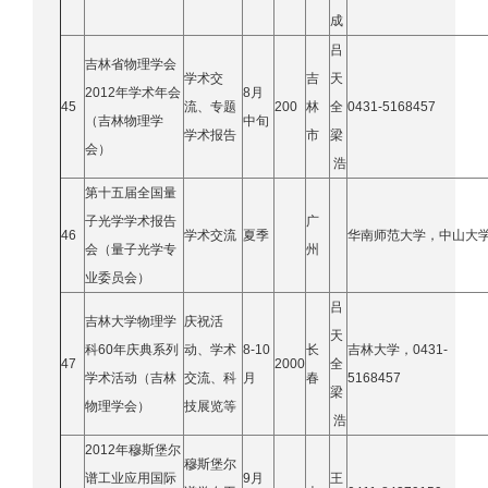
成
吕
吉林省物理学会
学术交
吉
天
2012年学术年会
8月
45
流、专题
200
林
全
0431-5168457
（吉林物理学
中旬
学术报告
市
梁
会）
浩
第十五届全国量
子光学学术报告
广
46
学术交流
夏季
华南师范大学，中山大
会（量子光学专
州
业委员会）
吕
吉林大学物理学
庆祝活
天
科60年庆典系列
动、学术
8
-
10
长
吉林大学，0431-
47
2000
全
学术活动（吉林
交流、科
月
春
5168457
梁
物理学会）
技展览等
浩
2
012年
穆斯堡尔
穆斯堡尔
谱工业应用国际
9月
王