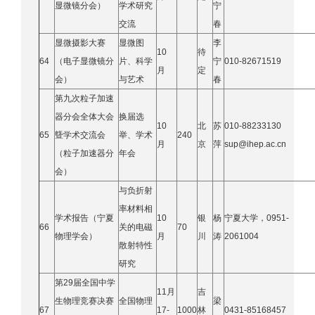
显微镜分会）
学术研究
宁
交流
春
显微摄影大赛
显微图
李
10
待
64
（电子显微镜分
片、科学
宁
010-82671519
月
定
会）
与艺术
春
第九次粒子加速
器分会全体大会
换届选
10
北
苏
010-88233130
65
曁学术交流会
举、学术
240
月
京
萍
sup@ihep.ac.cn
（粒子加速器分
年会
会）
与负折射
率材料相
学术报告（宁夏
10
银
杨
宁夏大学，0951-
66
关的电磁
70
物理学会）
月
川
涛
2061004
散射特性
研究
第29届全国中学
11月
吉
生物理竞赛决赛
全国物理
梁
67
17-
1000
林
0431-85168457