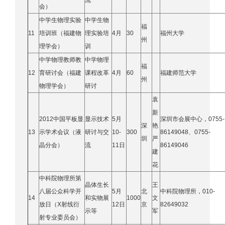
流
会）
中学生物理实验
中学生物
福
11
培训班（福建物
理实验培
4月
30
福州大学
州
理学会）
训
中学物理教师教
中学物理
福
12
育研讨会（福建
课程改革
4月
60
福建师范大学
州
物理学会）
研讨
袁
新
2012中国平板显
显示技术
5月
深圳市会展中心，0755-
深
艳
13
示学术会议（液
研讨与交
10-
300
86149048、0755-
圳
严
晶分会）
流
11日
86149046
建
花
中科院物理所第
晶体生长
王
八届公众科学开
5月
北
中科院物理所，010-
14
和实物展
1000
文
放日（X射线衍
12日
京
82649032
示等
军
射专业委员会）