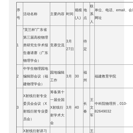
联
序
规模
地
单位、电话、email、会
活动名称
主要内容
时间
系
号
(人)
点
网址
人
“芙兰杯”广东省
第三届高校物理
3月
待
1
类研究生学术报
竞赛交流
27日
定
告邀请赛（广东
物理学会）
中学生物理园地
园地编辑
福
2
编辑部会议（福
3月
30
福建教育学院
工作
州
建物理学会）
筹备第十
X射线衍射专业
一届全国
王
委员会会议（X
长
中科院物理所，010-
3
X射线衍
3月
40
文
射线衍射专业委
春
82649032
射学术大
军
员会）
会
X射线衍射讲习
王