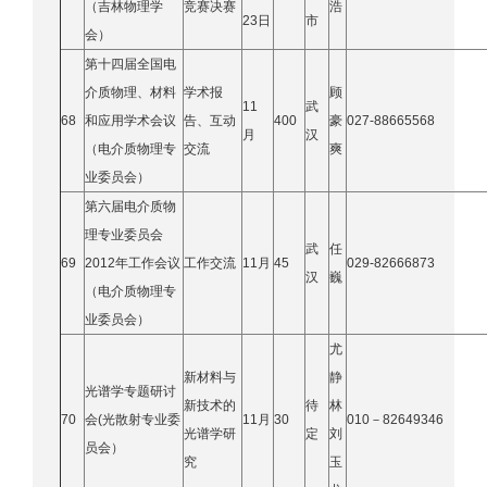
（吉林物理学
竞赛决赛
浩
23日
市
会）
第十四届全国电
介质物理、材料
学术报
顾
11
武
68
和应用学术会议
告、互动
400
豪
027
-
88665568
月
汉
（电介质物理专
交流
爽
业委员会）
第六届电介质物
理专业委员会
武
任
69
2012年工作会议
工作交流
1
1月
45
029-82666873
汉
巍
（电介质物理专
业委员会）
尤
新材料与
静
光谱学专题研讨
新技术的
待
林
70
会(光散射专业委
11月
30
010－82649346
光谱学研
定
刘
员会）
究
玉