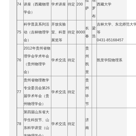
拉
增
74
讲座（西藏物理
学术讲座
待定
200
西藏大学
萨
罗
学会）
布
科学普及系列活
开放实验
吉林大学、东北师范大
长
梁
75
动（吉林物理学
室、科普
待定
8000
等
春
浩
会）
展览等
0431-85168457
2012年贵州省物
贵
理学会学术年会
州
76
学术交流
待定
凯里学院物理系
（贵州物理学
凯
会）
里
贵州省物理教学
贵
专业委员会第
26
州
77
学术交流
待定
届学术年会（贵
毕
州物理学会）
节
第四届山东省大
学生科技节、山
济
78
学术交流
待定
东科学讲堂（山
南
东物理学会）