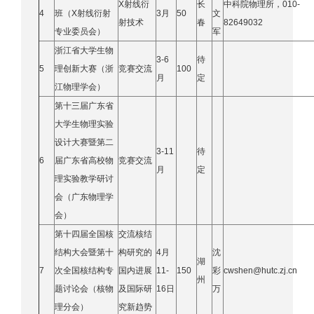
X射线衍
长
中科院物理所，010-
4
班（X射线衍射
3月
50
文
射技术
春
82649032
专业委员会）
军
浙江省大学生物
3-6
待
5
理创新大赛（浙
竞赛交流
100
月
定
江物理学会）
第十三届广东省
大学生物理实验
设计大赛暨第二
3-11
待
6
届广东省高校物
竞赛交流
月
定
理实验教学研讨
会（广东物理学
会）
第十四届全国核
交流核结
结构大会暨第十
构研究的
4月
沈
湖
7
次全国核结构专
国内进展
11-
150
彩
cwshen@hutc.zj.cn
州
题讨论会（核物
及国际研
16日
万
理分会）
究新趋势