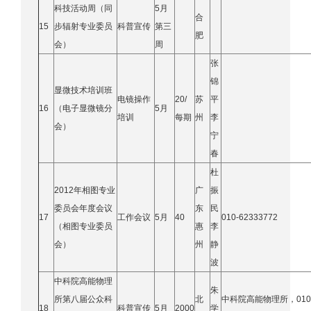
科技活动周（同
5月
合
15
步辐射专业委员
科普宣传
第三
肥
会）
周
张
锦
显微技术培训班
电镜操作
20/
苏
平
16
（电子显微镜分
5月
培训
每期
州
李
会）
宁
春
杜
2012年相图专业
广
振
委员会年度会议
东
民
17
工作会议
5月
40
010-62333772
（相图专业委员
惠
李
会）
州
静
波
中科院高能物理
朱
所第八届公众科
北
中科院高能物理所，010
18
科普宣传
5月
2000
学