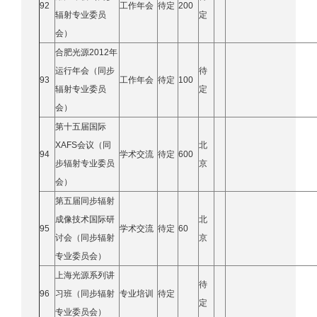
92
工作年会
待定
200
辐射专业委员
定
会）
合肥光源2012年
运行年会（同步
待
93
工作年会
待定
100
辐射专业委员
定
会）
第十五届国际
XAFS会议（同
北
94
学术交流
待定
600
步辐射专业委员
京
会）
第五届同步辐射
成像技术国际研
北
95
学术交流
待定
60
讨会（同步辐射
京
专业委员会）
上海光源系列讲
待
96
习班（同步辐射
专业培训
待定
定
专业委员会）