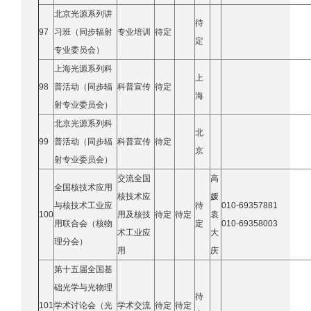
北京光源系列讲
待
97
习班（同步辐射
专业培训
待定
定
专业委员会）
上海光源系列科
上
98
普活动（同步辐
科普宣传
待定
海
射专业委员会）
北京光源系列科
北
99
普活动（同步辐
科普宣传
待定
京
射专业委员会）
交流全国
高
全国核技术应用
核技术应
媛
与核技术工业应
待
010-69357881
100
用及核技
待定
待定
袁
用联合会（核物
定
010-69358003
术工业应
大
理分会）
用
庆
第十五届全国基
础光学与光物理
待
101
学术讨论会（光
学术交流
待定
待定