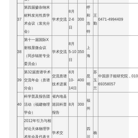
第四届掺杂纳米
呼
8月
材料发光性质学
和
王
37
学术交流
2-6
300
0471-4994409
术会议（发光分
浩
勤
日
会）
特
第十一届国际X
8月
射线显微会议
上
38
学术交流
5-10
350
（同步辐射专业
海
日
委员会）
第32届质谱学术
8月
苏
交流质谱
昆
中国原子能研究院，
010
39
交流年会（质谱
10-
400
玉
技术进展
明
6
9358057
分会）
14日
兰
科学普及报告团
省内地县
福
40
活动（福建物理
巡回科普
8月
300
州
学会）
报告
2012年引力与相
对论天体物理学
四
学术交
杨
术年会及代表大
川