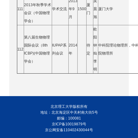
2013
吴
2013年秋季学术
厦
111
学术交流
年9
1500
晨
厦门大学
会议（中国物理
门
月
旭
学会）
欧
第八届生物物理
阳
国际会议（8th
IUPAP系
201
4
待
钟
中科院理论物理所，中
112
ICBP)(中国物理
列会议
年
定
灿
院物理所
学会）
李
明
北京理工大学版权所有
地址：北京海淀区中关村南大街5号
邮编：100081
京ICP备10019879号
京公网安备110402430044号