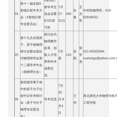
X射线衍
第十一届全国X
射学术交
7月
王
射线衍射学术大
长
中科院物理所，010-
34
流会议暨
27-
300
文
会（X射线衍射
春
82649032
ICDD讲
31日
军
专业委员会）
习班
研讨近代
第十九次全国原
物理教学
子、原子核物理
改革、创
张
研讨会暨全国近
7月
安
021-65502664
35
新人才培
120
学
代物理研究会第
底
阳
xuelongz@yahoo.com.
养和学术
龙
十二届学术年会
成果交
（核物理分会）
流。
第四届等离子体
7月
中的原子分子过
30
程中日学术研讨
兰
西北师范大学物理与电
36
学术交流
日-8
会（原子与分子
州
工程学院
月4
物理专业委员
日
会）