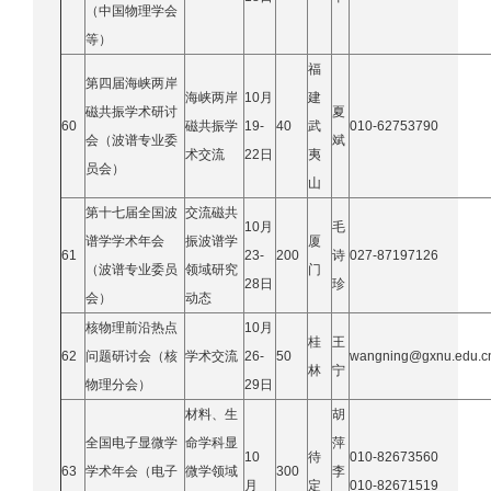
（中国物理学会
等）
福
第四届海峡两岸
海峡两岸
10月
建
磁共振学术研讨
夏
60
磁共振学
19-
40
武
010-62753790
会（波谱专业委
斌
术交流
22日
夷
员会）
山
第十七届全国波
交流磁共
10月
毛
谱学学术年会
振波谱学
厦
61
23-
200
诗
027-87197126
（波谱专业委员
领域研究
门
28日
珍
会）
动态
核物理前沿热点
10月
桂
王
62
问题研讨会（核
学术交流
26-
50
wangning@gxnu.edu.c
林
宁
物理分会）
29日
材料、生
胡
全国电子显微学
命学科显
萍
10
待
010-82673560
63
学术年会（电子
微学领域
300
李
月
定
010-82671519