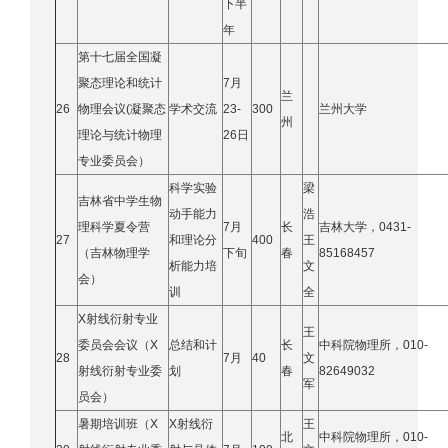
下半
年
第十七届全国凝
聚态理论和统计
7月
兰
26
物理会议(凝聚态
学术交流
23-
300
兰州大学
州
理论与统计物理
26日
专业委员会）
科学实验
梁
吉林省中学生物
动手能力
浩
理科学夏令营
7月
长
吉林大学，0431-
27
和理论分
400
王
（吉林物理学
下旬
春
85168457
析能力培
文
会）
训
全
X射线衍射专业
王
委员会会议（X
总结和计
长
中科院物理所，010-
28
7月
40
文
射线衍射专业委
划
春
82649032
军
员会）
暑期培训班（X
X射线衍
王
北
中科院物理所，010-