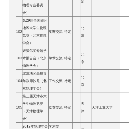
定
物理专业委员
会）
第29届全国部分
地区大学生物理
北
102
竞赛交流
待定
竞赛（北京物理
京
学会）
诺贝尔奖专题学
北
103
术报告会（北京
学术交流
待定
京
物理学会）
北京地区高校青
北
104
年教师沙龙（北
工作交流
待定
京
京物理学会）
第三届天津市大
学生物理竞赛
天
105
竞赛交流
待定
天津工业大学
（天津物理学
津
会）
2012年物理年会
学术交