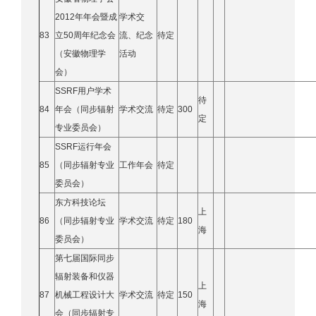
2012年年会暨成
学术交
83
立50周年纪念会
流、纪念
待定
（安徽物理学
活动
会）
SSRF用户学术
待
84
年会（同步辐射
学术交流
待定
300
定
专业委员会）
SSRF运行年会
85
（同步辐射专业
工作年会
待定
委员会）
东方科技论坛
上
86
（同步辐射专业
学术交流
待定
180
海
委员会）
第七届国际同步
辐射装备和仪器
上
87
机械工程设计大
学术交流
待定
150
海
会（同步辐射专