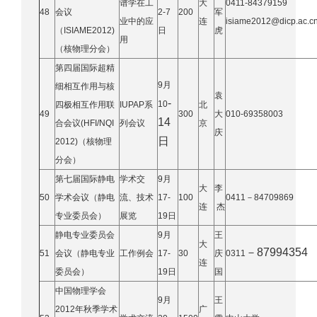
谱学在工
大
0411-84379159
48
会议
2-7
200
军
业中的应
连
isiame2012@dicp.ac.c
（ISIAME2012)
日
虎
用
（核物理分会）
第四届国际超精
9月
细相互作用与核
袁
-
10
四极相互作用联
IUPAP系
北
49
300
大
010-69358003
14
合会议(HFI/NQI
列会议
京
庆
日
2012)（核物理
分会）
第七届国际静电
学术交
9月
大
李
50
学术会议（静电
流、技术
17-
100
0411
－84709869
连
杰
专业委员会）
展览
19日
静电专业委员会
9月
王
大
－87994354
51
会议（静电专业
工作例会
17-
30
庆
0311
连
委员会）
19日
国
中国物理学会
9月
王
2012年秋季学术
广