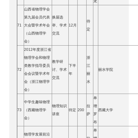
龙
山西省物理学会
第九届会员代表
换届选
待
71
大会暨学术年会
举、学术
12月
定
（山西物理学
交流
会）
2012年度浙江省
物理学会和物理
浙
教学研
类教学指导委员
下半
江
72
讨、学术
丽水学院
会会议暨学术年
年
丽
交流
会（浙江物理学
水
会）
单
中学生趣味物理
物理知识
拉
增
73
（西藏物理学
待定
200
西藏大学
讲座
萨
罗
会）
布
单
物理学发展前沿