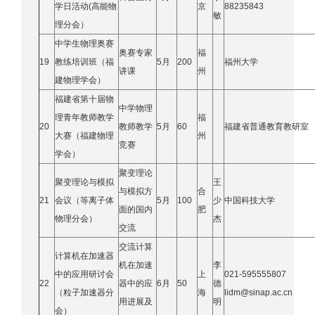
学日活动(高能物
京
88235843
敏
理分会）
中学生物理奥赛
奥赛专家
福
19
教练培训班（福
5月
200
福州大学
讲课
州
建物理学会）
福建省第十届物
中学物理
理青年教师教学
福
20
教师教学
5月
60
福建省普通教育教研室
大赛（福建物理
州
竞赛
学会）
聚变理论
聚变理论与模拟
王
与模拟方
合
21
会议（等离子体
5月
100
少
中国科技大学
面的国内
肥
物理分会）
杰
交流
交流计算
计算机在加速器
机在加速
李
中的应用研讨会
上
021-595555807
22
器中的应
6月
50
德
（粒子加速器分
海
lidm@sinap.ac.cn
用进展及
明
会）