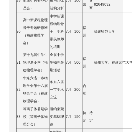
29
射线衍射专业委
射与晶体
7月
100
文
京
82649032
员会）
结构分析
军
中学新课
高中新课程物理
程物理骨
骨干专题研修班
福
30
干、学科
7月
100
福建师范大学
（福建物理学
州
带头教师
会）
的培训
第十九届中学生
全省中学
福
31
物理夏令营（福
生物理暑
7月
500
福州大学、福建师范大
州
建物理学会）
期活动
华东六省一市物
华东六省
理学会第十六届
合
32
一市学术
7月
200
联合年会（福建
肥
交流
物理学会）
等离子体暑期学
磁约束聚
待
待
33
校（等离子体物
变基础理
7月
150
定
定
理分会）
论