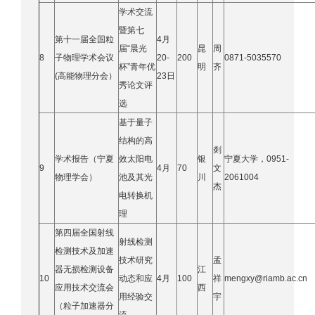
学术交流
暨第七
第十一届全国粒
4月
届“晨光
昆
周
8
子物理学术会议
20-
200
0871-5035570
杯”青年优
明
齐
(高能物理分会）
23日
秀论文评
选
基于量子
结构的高
剡
学术报告（宁夏
效太阳电
银
宁夏大学，0951-
9
4月
70
文
物理学会）
池及其光
川
2061004
杰
电转换机
理
第四届全国射线
射线检测
检测技术及加速
技术研究
孟
器无损检测设备
江
10
动态和应
4月
100
祥
mengxy@riamb.ac.cn
应用技术交流会
西
用经验交
宇
（粒子加速器分