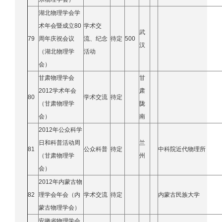
湖北物理学会学
术年会暨成立80
学术交
武
79
周年庆祝会议
流、纪念
待定
500
汉
（湖北物理学
活动
会）
甘肃物理学会
甘
2012学术年会
肃
80
学术交流
待定
（甘肃物理学
陇
会）
南
2012年公众科学
日和科普活动周
兰
81
公众科普
待定
中科院近代物理所
（甘肃物理学
州
会）
2012年内蒙古物
82
理学会年会（内
学术交流
待定
内蒙古民族大学
蒙古物理学会）
安徽省物理学会