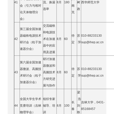
41
流、换届
8月
180
树
西华师范大学
会（引力与相对
南
选举
政
论天体物理分
充
会）
交流磁铁
第三届全国加速
和电源技
器磁铁电源技术
待
苏
010-88233130
42
术在加速
8月
60
研讨会（粒子加
定
萍
sup@ihep.ac.cn
器中的应
速器分会）
用及进展
研讨加速
第六届全国加速
器微波和
器微波、高频技
待
苏
010-88233130
43
高频技术
8月
60
术研讨会（粒子
定
萍
sup@ihep.ac.cn
方研究进
加速器分会）
展与协作
梁
全国大学生学术
组织专家
浩
长
吉林大学，0431-
44
竞赛培训（吉林
辅导、培
8月
100
刘
春
85168457
物理学会）
训
铁