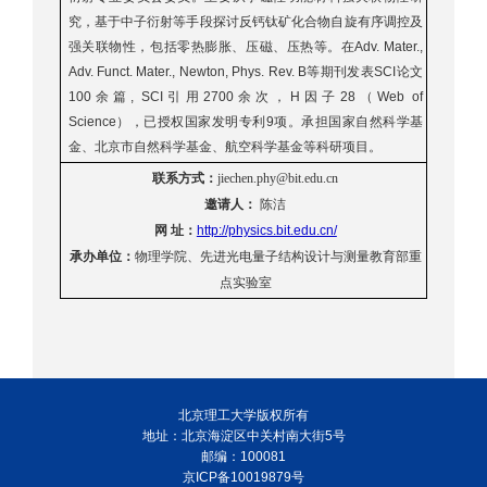
究，基于中子衍射等手段探讨反钙钛矿化合物自旋有序调控及
强关联物性，包括零热膨胀、压磁、压热等。在
Adv. Mater.,
Adv. Funct. Mater., Newton, Phys. Rev. B
等期刊发表
SCI
论文
100
余篇
, SCI
引用
2700
余次，
H
因子
28
（
Web of
Science
），已授权国家发明专利
9
项。承担国家自然科学基
金、北京市自然科学基金、航空科学基金等科研项目。
联系方式：
jiechen.phy@bit.edu.cn
邀请人：
陈洁
网
址：
http://physics.bit.edu.cn/
承办单位：
物理学院、先进光电量子结构设计与测量教育部重
点实验室
北京理工大学版权所有
地址：北京海淀区中关村南大街5号
邮编：100081
京ICP备10019879号