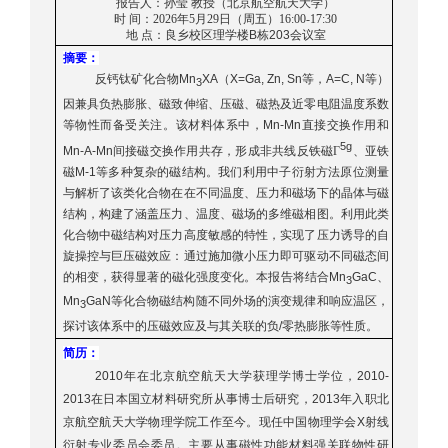
报告人：孙莹 教授（北京航空航天大学）
时
间：2026年5月29日（周五）16:00-17:30
地
点：良乡校区理学楼
B
栋
203
会议室
摘要：
反钙钛矿化合物
Mn
XA
（
X=Ga, Zn, Sn
等，
A=C, N
等）
3
因兼具负热膨胀、磁致伸缩、压磁、磁热及近零电阻温度系数
等物性而备受关注。该材料体系中，
Mn-Mn
直接交换作用和
5g
Mn-A-Mn
间接磁交换作用共存，形成非共线反铁磁Γ
、亚铁
磁
M-1
等多种复杂的磁结构。我们利用中子衍射方法原位测量
与解析了该类化合物在在不同温度、压力和磁场下的晶体与磁
结构，构建了涵盖压力、温度、磁场的多维磁相图。利用此类
化合物中磁结构对压力高度敏感的特性，实现了压力诱导的自
旋操控与巨压磁效应：通过施加微小压力即可驱动不同磁态间
的相变，获得显著的磁化强度变化。本报告将结合
Mn
GaC
、
3
Mn
GaN
等化合物磁结构随不同外场的演变规律和响应温区，
3
探讨该体系中的压磁效应及与其关联的负
/
零热膨胀等性质。
简历：
2010
年在北京航空航天大学获理学博士学位，
2010-
2013
在日本国立材料研究所从事博士后研究，
2013
年入职北
京航空航天大学物理学院工作至今。现任中国物理学会
X
射线
衍射专业委员会委员。主要从事磁性功能材料强关联物性研