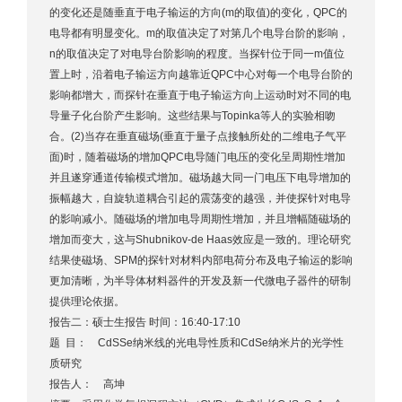
的变化还是随垂直于电子输运的方向(m的取值)的变化，QPC的
电导都有明显变化。m的取值决定了对第几个电导台阶的影响，
n的取值决定了对电导台阶影响的程度。当探针位于同一m值位
置上时，沿着电子输运方向越靠近QPC中心对每一个电导台阶的
影响都增大，而探针在垂直于电子输运方向上运动时对不同的电
导量子化台阶产生影响。这些结果与Topinka等人的实验相吻
合。(2)当存在垂直磁场(垂直于量子点接触所处的二维电子气平
面)时，随着磁场的增加QPC电导随门电压的变化呈周期性增加
并且遂穿通道传输模式增加。磁场越大同一门电压下电导增加的
振幅越大，自旋轨道耦合引起的震荡变的越强，并使探针对电导
的影响减小。随磁场的增加电导周期性增加，并且增幅随磁场的
增加而变大，这与Shubnikov-de Haas效应是一致的。理论研究
结果使磁场、SPM的探针对材料内部电荷分布及电子输运的影响
更加清晰，为半导体材料器件的开发及新一代微电子器件的研制
提供理论依据。
报告二：硕士生报告 时间：16:40-17:10
题 目： CdSSe纳米线的光电导性质和CdSe纳米片的光学性
质研究
报告人： 高坤