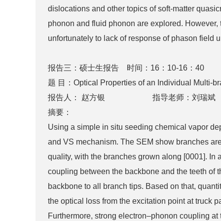
dislocations and other topics of soft-matter quasi
phonon and fluid phonon are explored. However, 
unfortunately to lack of response of phason field
报告三：硕士生报告 时间：16：10-16：40
题 目：Optical Properties of an Individual Multi-
报告人： 赵方银 指导老师：刘瑞斌
摘要：
Using a simple in situ seeding chemical vapor d
and VS mechanism. The SEM show branches are dis
quality, with the branches grown along [0001]. In
coupling between the backbone and the teeth of th
backbone to all branch tips. Based on that, quant
the optical loss from the excitation point at truck
Furthermore, strong electron–phonon coupling at 