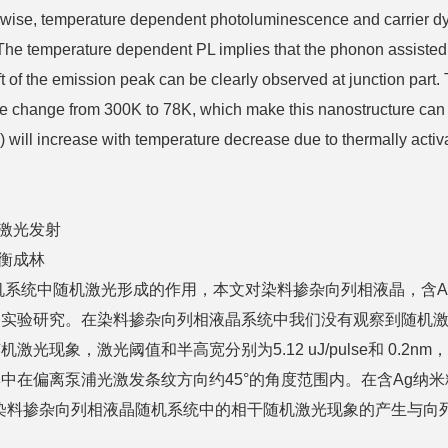
se, temperature dependent photoluminescence and carrier dyna
. The temperature dependent PL implies that the phonon assist
 of the emission peak can be clearly observed at junction part.
ure change from 300K to 78K, which make this nanostructure ca
) will increase with temperature decrease due to thermally acti
激光发射
衡成林
机系统中随机激光形成的作用，本文对染料掺杂向列相液晶，含A
实验研究。在染料掺杂向列相液晶系统中我们没有观察到随机激光现
现象，激光阈值和半高宽分别为5.12 uJ/pulse和 0.2
中在偏离泵浦光激发条纹方向约45°的角度范围内。在含Ag纳
米粒子的染料掺杂向列相液晶随机系统中的相干随机激光现象的产生与