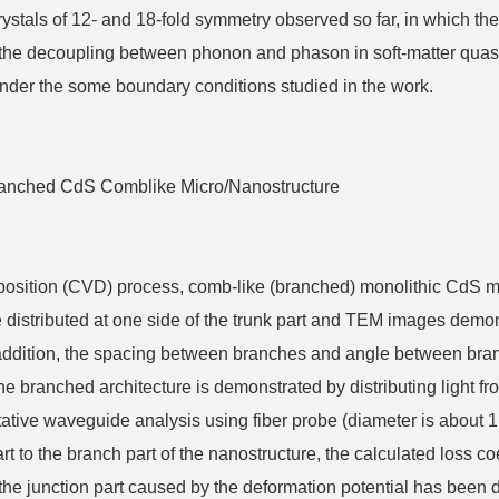
crystals of 12- and 18-fold symmetry observed so far, in which th
the decoupling between phonon and phason in soft-matter quasi
 under the some boundary conditions studied in the work.
branched CdS Comblike Micro/Nanostructure
eposition (CVD) process, comb-like (branched) monolithic CdS
tributed at one side of the trunk part and TEM images demonst
 addition, the spacing between branches and angle between branc
e branched architecture is demonstrated by distributing light fr
itative waveguide analysis using fiber probe (diameter is about
 part to the branch part of the nanostructure, the calculated loss 
the junction part caused by the deformation potential has bee