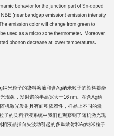
mic behavior for the junction part of Sn-doped
ed NBE (near bandgap emission) emission intensity
 The emission color will change from green to
n be used as a micro zone thermometer. Moreover,
vated phonon decrease at lower temperatures.
g纳米粒子的染料溶液和含Ag纳米粒子的染料掺杂
象，发射谱的半高宽大于16 nm。在含Ag纳
nm，随机激光发射具有面积依赖性，样品上不同的激
米粒子的染料溶液系统中我们也观察到了随机激光现
向列相液晶指向矢波动引起的多重散射和Ag纳米粒子