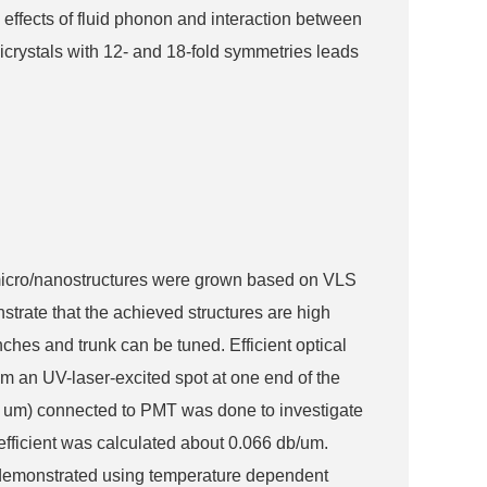
e effects of fluid phonon and interaction between
crystals with 12- and 18-fold symmetries leads
 micro/nanostructures were grown based on VLS
rate that the achieved structures are high
hes and trunk can be tuned. Efficient optical
om an UV-laser-excited spot at one end of the
 1 um) connected to PMT was done to investigate
coefficient was calculated about 0.066 db/um.
n demonstrated using temperature dependent