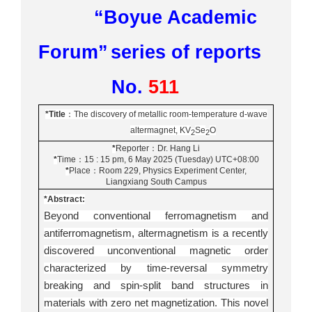
“Boyue Academic
Forum”
series of reports
No.
511
*Title
：
The discovery of metallic room-temperature d-wave
altermagnet, KV
Se
O
2
2
*
Reporter
：
Dr. Hang Li
*
Time
：
15 : 15 pm, 6 May 2025 (Tuesday) UTC+08:00
*
Place
：
Room 229, Physics Experiment Center,
Liangxiang South Campus
*Abstract:
Beyond conventional ferromagnetism and
antiferromagnetism, altermagnetism is a recently
discovered unconventional magnetic order
characterized by time-reversal symmetry
breaking and spin-split band structures in
materials with zero net magnetization. This novel