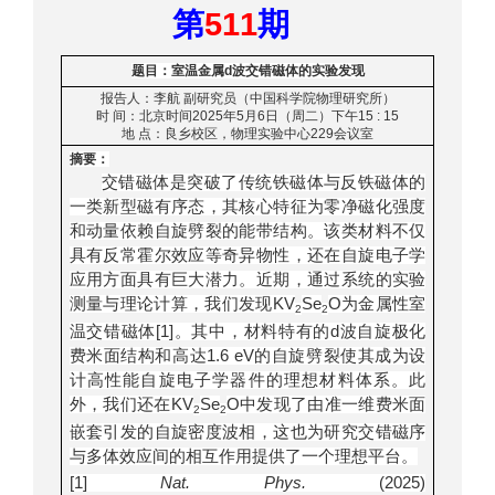
511
第
期
题目：室温金属
d
波交错磁体的实验发现
报告人：李航 副研究员（中国科学院物理研究所）
时
间：北京时间
2025
年
5
月
6
日（周二）下午
15 : 15
地
点：良乡校区，物理实验中心
229
会议室
摘要：
交错磁体是突破了传统铁磁体与反铁磁体的
一类新型磁有序态，其核心特征为零净磁化强度
和动量依赖自旋劈裂的能带结构。该类材料不仅
具有反常霍尔效应等奇异物性，还在自旋电子学
应用方面具有巨大潜力。近期，通过系统的实验
测量与理论计算，我们发现
KV
Se
O
为金属性室
2
2
温交错磁体
[1]
。其中，材料特有的
d
波自旋极化
费米面结构和高达
1.6 eV
的自旋劈裂使其成为设
计高性能自旋电子学器件的理想材料体系。此
外，我们还在
KV
Se
O
中发现了由准一维费米面
2
2
嵌套引发的自旋密度波相，这也为研究交错磁序
与多体效应间的相互作用提供了一个理想平台。
[1]
Nat. Phys.
(2025)