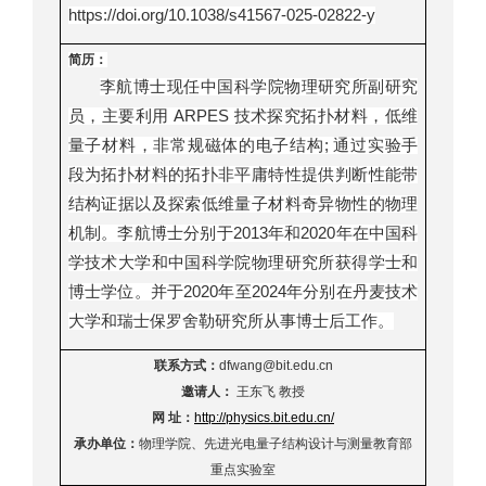
https://doi.org/10.1038/s41567-025-02822-y
简历：
李航博士现任中国科学院物理研究所副研究
员，主要利用
ARPES
技术探究拓扑材料，低维
量子材料，非常规磁体的电子结构
;
通过实验手
段为拓扑材料的拓扑非平庸特性提供判断性能带
结构证据以及探索低维量子材料奇异物性的物理
机制。李航博士分别于
2013
年和
2020
年在中国科
学技术大学和中国科学院物理研究所获得学士和
博士学位。并于
2020
年至
2024
年分别在丹麦技术
大学和瑞士保罗舍勒研究所从事博士后工作。
联系方式：
dfwang@bit.edu.cn
邀请人：
王东飞 教授
网
址：
http://physics.bit.edu.cn/
承办单位：
物理学院、先进光电量子结构设计与测量教育部
重点实验室