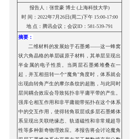
报告人：
张世豪 博士
(
上海科技
大学
)
时
间：
20
2
2
年
7
月
26
日(周
二
)
下午
1
5
:
00
-17:00
地
点：
腾讯会议；
会
议
ID：
581-539-791
摘要：
二维材料的发展始于石墨烯
——
这一蜂窝
状六角晶格的单层碳原子材料，其单层呈现出
半金属的电子性质。当两层石墨烯堆叠在一
起，并互相扭转一个
“
魔角
”
角度时，体系就会
出现由转角产生的摩尔条纹的超胞，与此同时
层间耦合效应会导致拓扑非平庸平带的产生。
强库仑相互作用和非平庸能带拓扑
在这个体系
中的交互作用，使得转角双层或多层石墨烯体
系呈现出关联绝缘态、轨道磁性和非常规超导
性等多种新奇物理效应。本报告将会讨论魔角