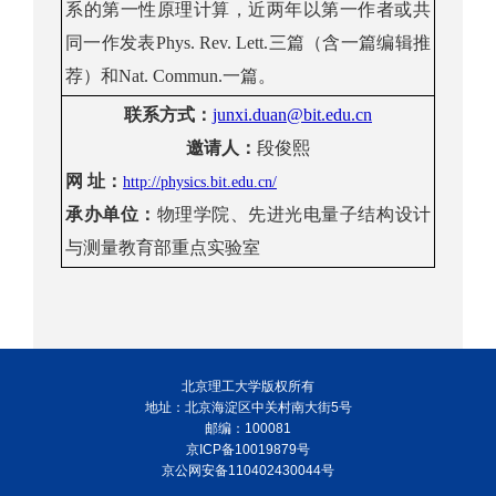
系的第一性原理计算，近两年以第一作者或共
同一作发表
Phys. Rev. Lett.
三篇（含一篇编辑推
荐）和
Nat. Commun.
一篇。
联系方式
：
junxi.duan@bit.edu.cn
邀
请人：
段俊熙
网
址：
http://physics.bit.edu.cn/
承办
单位：
物理
学院
、先进光电量子
结构
设计
与测量教育部重点实验室
北京理工大学版权所有
地址：北京海淀区中关村南大街5号
邮编：100081
京ICP备10019879号
京公网安备110402430044号