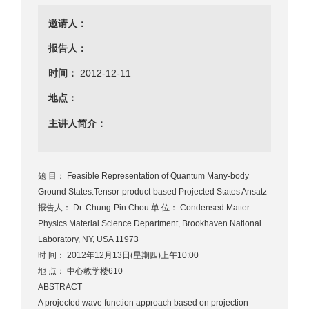
邀请人：
报告人：
时间：
2012-12-11
地点：
主讲人简介：
题 目： Feasible Representation of Quantum Many-body
Ground States:Tensor-product-based Projected States Ansatz
报告人： Dr. Chung-Pin Chou 单 位： Condensed Matter
Physics Material Science Department, Brookhaven National
Laboratory, NY, USA 11973
时 间： 2012年12月13日(星期四)上午10:00
地 点： 中心教学楼610
ABSTRACT
A projected wave function approach based on projection