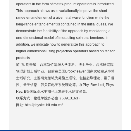
operators in the form of matrix-product operators is introduced.
This approach allows us to variationally improve the short-
range entanglement of a given trial wave function while the
long-range entanglement is contained in the initial guess. We
demonstrate the feasibility of the approach by considering a
one-dimensional model of interacting spinless fermions. In
addition, we indicate how to generalize this approach to
higher dimensions using projection operators based on tensor
products.
简 历: 周崇斌，台湾新竹清华大学本科、博士毕业。台湾研究院
物理所博士后毕业。目前在美国Brookheaven国家实验室从事博
士后研究。主要研究领域为凝聚态理论。包括超导理论、量子磁
性、量子信息、强关联电子系统理论等。在Phy. Rev. Lett, Phys.
Rev. B等国际高水平期刊上发表学术论文多篇。
联系方式：物理学院办公室（68913163）
网址: http://physics.bit.edu.cn/