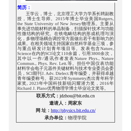
简历
：
王学云，博士，北京理工大学力学系
长聘
副教
授，博士生导师。
2015
年博士毕业美国
Rutgers,
the State University of New Jersey
物理系。
主要从
事先进功能材料的单晶制备，扫描探针技术与功能
性微结构的研究。在铁电畴结构的形成机理与演
化，多物理场耦合调控等方面做出若干有影响力的
成果。在相关领域主持国家自然科学基金三项，参
与重点研发计划青年项目等。发表包含
Nature,
Science
在内的
S
CI
论文
110
余篇，引用
3
8
00
余次，
其中以一作
/
通讯作者发表
Nature Phys
.
, Nature
Commun
.
,
Phys. Rev. Lett.
等。担任中国仪表功能
材料学会电子元器件关键材料与技术专业委员会委
员，
SCI
期刊
J. Adv. Dielect.
青年编委，并获得卓越
青年编委称号。获
2023
年
Symmetry
杰出青年科学
家奖
, 2023
年中国科技新锐闪耀潜力奖，
2016
年
Richard J. Plano
优秀物理学博士毕业论文奖等。
联系方式
：
jdzhou@bit.edu.cn
邀请人：
周家东
网
址：
http://physics.bit.edu.cn/
承办
单位：
物理
学院