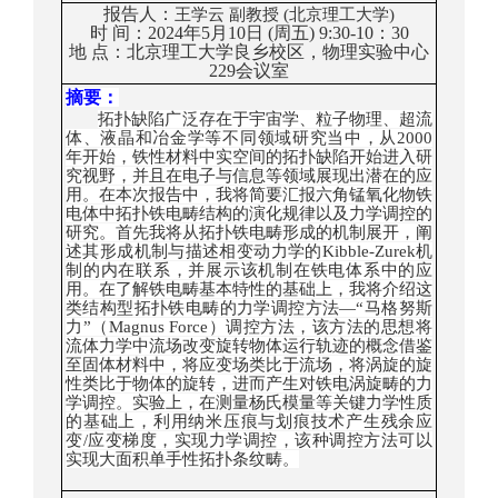
报告人：
王学云
副教授
(北京理工大学)
时
间：
2024年5月10日 (周五) 9:30
-10：30
地
点：
北京理工大学良乡校区，物理实验中心
2
29
会议室
摘要：
拓扑缺陷广泛存在于宇宙学、粒子物理、超流
体、液晶和冶金学等不同领域研究当中，从2000
年开始，铁性材料中实空间的拓扑缺陷开始
进入研
究视野，
并且在电子
与信息
等领域
展现出潜在的
应
用。在本次报告中，
我
将简要汇报六角锰氧化物铁
电体中拓扑铁电畴结构的
演化规律以及力学调控的
研究。
首先我
将从拓扑铁电畴形成的机制展开，阐
述其
形成机制
与
描述相变动力学的
Kibble-Zurek机
制的内在联系，
并展示该机制在铁电体系中的应
用
。
在了解铁电畴基本特性的基础上，我将介绍这
类结构型拓扑铁电畴的力学调控方法
—
“
马格努斯
力
”
（Magnus Force）调控方法，该方法的思想将
流体力学中流场改变旋转物体运行轨迹的概念借鉴
至固体材料中，将应变场类比于流场，将涡旋的旋
性类比于物体的旋转，进而产生对铁电涡旋畴的力
学调控。实验上，在测量杨氏模量等关键力学性质
的基础上，利用纳米压痕与划痕技术产生残余应
变/应变梯度，实现力学调控，该种调控方法可以
实现大面积单手性拓扑条纹畴。