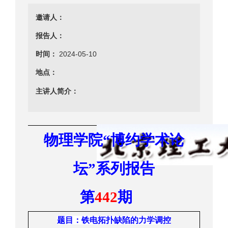
邀请人：
报告人：
时间：
2024-05-10
地点：
主讲人简介：
物理学院
“
博约学术
论
坛
”
系列报告
第
44
2
期
题目
：
铁电拓扑缺陷
的力学调控