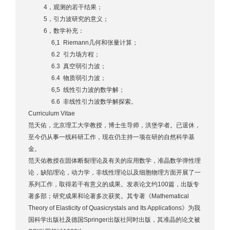
4，观测的若干结果；
5，引力波研究的意义；
6，数学补充：
6,1 Riemann几何和张量计算；
6.2 引力场方程；
6.3 真空弱引力波；
6.4 物质弱引力波；
6,5 线性引力波的数学解；
6.6 非线性引力波数学解探索。
Curriculum Vitae
范天佑，北京理工大学教授，博士生导师，洪堡学者。已退休，
至今仍从事一线科研工作，现在仍主持一项在研的自然科学基
金。
范天佑教授在固体断裂理论及有关的应用数学，准晶数学弹性理
论，缺陷理论，动力学，非线性理论以及细胞物理方面开展了一
系列工作，取得若干有意义的成果。发表论文约100篇，出版专
著多部；研究成果和论著多次获奖。其专著《Mathematical
Theory of Elasticity of Quasicrystals and Its Applications》为我
国科学出版社及德国Springer出版社同时出版，其准晶的论文被