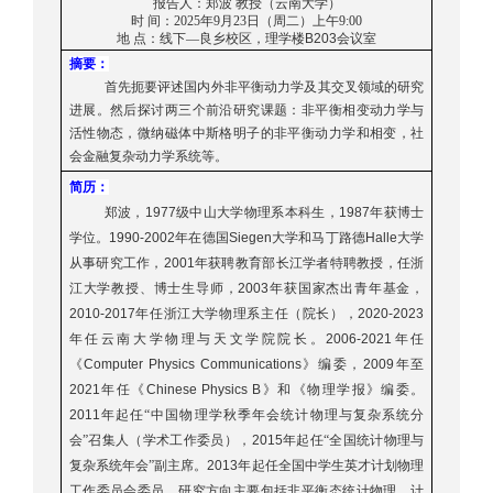
报告人：郑波 教授（云南大学）
时
间：2025年9月23日（周二）上午9:00
地
点：线下—良乡校区，理学楼
B203
会议室
摘要：
首先扼要评述国内外非平衡动力学及其交叉领域的研究
进展。然后探讨两三个前沿研究课题：非平衡相变动力学与
活性物态，微纳磁体中斯格明子的非平衡动力学和相变，社
会金融复杂动力学系统等。
简历：
郑波，
1977
级中山大学物理系本科生，
1987
年获博士
学位。
1990-2002
年在德国
Siegen
大学和马丁路德
Halle
大学
从事研究工作，
2001
年获聘教育部长江学者特聘教授，任浙
江大学教授、博士生导师，
2003
年获国家杰出青年基金，
2010-2017
年任浙江大学物理系主任（院长），
2020-2023
年任云南大学物理与天文学院院长。
2006-2021
年任
《
Computer Physics Communications
》编委，
2009
年至
2021
年任《
Chinese Physics B
》和《物理学报》编委。
2011
年起任“中国物理学秋季年会统计物理与复杂系统分
会”召集人（学术工作委员），
2015
年起任“全国统计物理与
复杂系统年会”副主席。
2013
年起任全国中学生英才计划物理
工作委员会委员。研究方向主要包括非平衡态统计物理、计