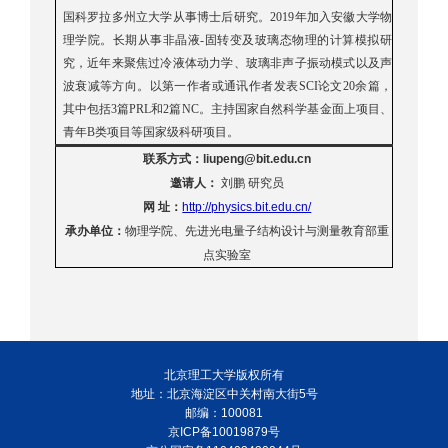
国科罗拉多州立大学从事博士后研究。2019年加入安徽大学物
理学院。长期从事非晶液-固转变及玻璃态物理的计算模拟研
究，近年来聚焦过冷液体动力学、玻璃非声子振动模式以及声
波衰减等方向。以第一作者或通讯作者发表SCI论文20余篇，
其中包括3篇PRL和2篇NC。主持国家自然科学基金面上项目、
青年B类项目等国家级科研项目。
联系方式：
liupeng@bit.edu.cn
邀请人：
刘鹏 研究员
网
址：
http://physics.bit.edu.cn/
承办单位：
物理学院、先进光电量子结构设计与测量教育部重
点实验室
北京理工大学版权所有
地址：北京海淀区中关村南大街5号
邮编：100081
京ICP备10019879号