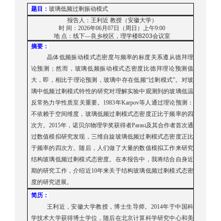
题目：
玻璃低频过剩振动模式
报告人：王利近 教授（安徽大学）
时
间：2026年06月07日（周日）上午9:00
地
点：线下—良乡校区，理学楼
B203
会议室
摘要：
晶体低频振动模式态密度与频率的标度关系遵从德拜理
论预测；然而，玻璃低频振动模式态密度比德拜理论预测值
大，即，相比于理论预测，玻璃中存在低频“过剩模式”。对玻
璃中低频过剩模式特性的研究对理解实验中观测到的玻璃低温
反常热力学性质至关重要。1983年Karpov等人通过理论预测：
不依赖于空间维度，玻璃低频过剩模式态密度正比于频率的四
次方。2015年，诺贝尔物理学奖获得者Parasi及其合作者首次通
过数值模拟研究发现，三维自旋玻璃低频过剩模式态密度正比
于频率的四次方。随后，人们做了大量的数值模拟工作来研究
结构玻璃低频过剩模式态密度。在本报告中，我将结合自身近
期的研究工作，介绍近10年来关于结构玻璃低频过剩模式态密
度的研究进展。
简历：
王利近，安徽大学教授，博士生导师。2014年于中国科
学技术大学获得博士学位，随后在北京计算科学研究中心和美