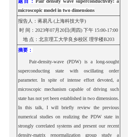
题目
：
Pair density wave superconductivity: a
microscopic model in two dimensions
报告人：
蒋易凡
(
上海科技大学
)
时
间：
20
2
3
年
0
7
月
2
0
日(周
四
)
下
午
1
5
:
0
0
-1
7
:
0
0
地
点：
北京理工大学
良乡校区
理学楼
B203
摘要：
Pair-density-wave (PDW) is a long-sought
superconducting state with oscillating order
parameter. In spite of intense effort devoted, a
microscopic mechanism capable of driving such
state has not yet been established in two dimensions.
In this talk, I will briefly review the previous
numerical studies on realizing the PDW state in
strongly correlated systems and present our recent
density-matrix renormalization group study a