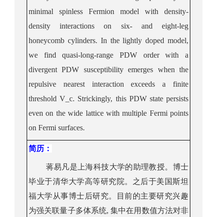
minimal
spinless
Fermion model with density-
density interactions on six- and eight-leg
honeycomb cylinders. In the lightly doped model,
we find quasi-long-range PDW order with a
divergent PDW susceptibility emerges when the
repulsive nearest interaction exceeds a finite
threshold
V_c
.
Strickingly
, this PDW state persists
even on the wide lattice with multiple Fermi points
on Fermi surfaces.
简历
：
蒋易凡是上海科技大学的助理教授。博士
毕业于清华大学高等研究院。之后于美国斯坦
福大学从事博士后研究。目前的主要研究兴趣
为强关联量子多体系统
,
集中在用数值方法对非