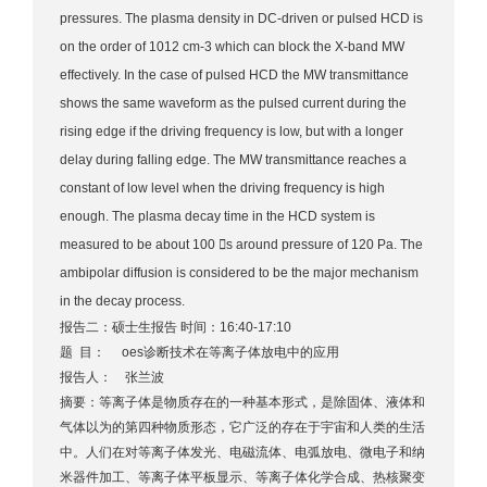
pressures. The plasma density in DC-driven or pulsed HCD is
on the order of 1012 cm-3 which can block the X-band MW
effectively. In the case of pulsed HCD the MW transmittance
shows the same waveform as the pulsed current during the
rising edge if the driving frequency is low, but with a longer
delay during falling edge. The MW transmittance reaches a
constant of low level when the driving frequency is high
enough. The plasma decay time in the HCD system is
measured to be about 100 s around pressure of 120 Pa. The
ambipolar diffusion is considered to be the major mechanism
in the decay process.
报告二：硕士生报告 时间：16:40-17:10
题 目： oes诊断技术在等离子体放电中的应用
报告人： 张兰波
摘要：等离子体是物质存在的一种基本形式，是除固体、液体和
气体以为的第四种物质形态，它广泛的存在于宇宙和人类的生活
中。人们在对等离子体发光、电磁流体、电弧放电、微电子和纳
米器件加工、等离子体平板显示、等离子体化学合成、热核聚变