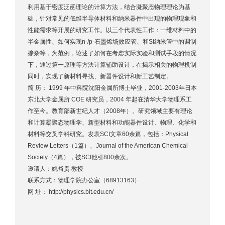
利用基于密度泛函理论的计算方法，结合凝聚态物理理论为基
础，针对常见的低维半导体材料和纳米器件中出现的物理现象和
性能需求等开展的研究工作。以三个代表性工作：一维材料中的
半金属性、如何实现n-/p-石墨烯场效应管、和Si纳米管中的调制
掺杂等，为范例，论述了如何在考虑实际实验和测试手段的情况
下，通过第一原理等方法计算辅助设计，在揭示相关的物理机制
同时，实现了新材料寻找、新器件设计和新工艺制定。
简 历： 1999 年中科院沈阳金属所博士毕业，2001-2003年日本
东北大学金属所 COE 研究员，2004 年起在清华大学物理系工
作至今。教育部新世纪人才（2008年）。研究领域主要有理论
和计算凝聚态物理学、新型材料和功能器件设计、物理、化学和
材料等交叉学科研究。发表SCI文章60余篇，包括：Physical
Review Letters（1篇）、Journal of the American Chemical
Society（4篇），被SCI他引800余次。
邀请人：姚裕贵 教授
联系方式：物理学院办公室（68913163）
网 址： http://physics.bit.edu.cn/