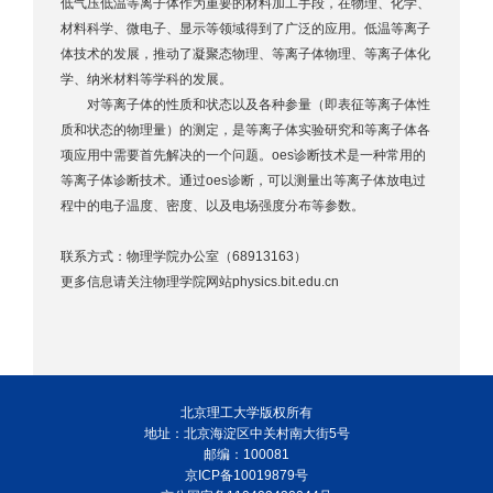
低气压低温等离子体作为重要的材料加工手段，在物理、化学、
材料科学、微电子、显示等领域得到了广泛的应用。低温等离子
体技术的发展，推动了凝聚态物理、等离子体物理、等离子体化
学、纳米材料等学科的发展。
对等离子体的性质和状态以及各种参量（即表征等离子体性
质和状态的物理量）的测定，是等离子体实验研究和等离子体各
项应用中需要首先解决的一个问题。oes诊断技术是一种常用的
等离子体诊断技术。通过oes诊断，可以测量出等离子体放电过
程中的电子温度、密度、以及电场强度分布等参数。
联系方式：物理学院办公室（68913163）
更多信息请关注物理学院网站physics.bit.edu.cn
北京理工大学版权所有
地址：北京海淀区中关村南大街5号
邮编：100081
京ICP备10019879号