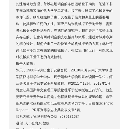
的涨落耗散定理，并以磁场耦合的布朗运动粒子为例，阐述了非
平衡系统所遵循的热力学第二定律。接下来，研究了机械振子的
冷却问题。纳米机械振子由于其在量子信息和测量上的重要用
途，使其得到广泛的关注。而应用纳米机械振子于测量等，需要
将机械振子制备到基态。在我们的研究中，我们关注了实验上真
实存在的、包含有两种耦合的光机械冷却体系，通过对脉冲序列
的精心设计，我们给出了一种快速冷却机械振子的方案；此外还
讨论如何冷却含有缺陷的机械振子。根据我们的设计，可以实现
对机械振子量子态的有效控制。
报告人简历：
陈天，1988年9月出生于安徽合肥，2010年6月从南开大学物理
学院获得理学学士学位。现于清华大学物理系攻读博士学位，师
从著名量子信息专家王向斌教授。在2011年12月、2013年1月
两度赴美国斯蒂文森理工学院物理系于挺教授组进行访问。他主
要研究量子开放体系问题，包括微观量子体系的能量输运，非平
衡系统的涨落耗散定理以及微腔系统动力学等，目前在Scientific
Reports，PR系列等杂志上共发表文章5篇。
联系方式：物理学院办公室 （68913163）
邀 请 人：张向东 教授