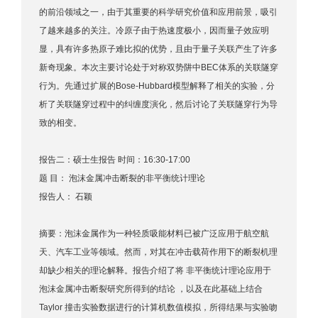
的前沿领域之一，由于其重要的科学研究价值和应用前景，吸引
了越来越多的关注。冷原子由于热速度极小，因而量子效应明
显，具有许多热原子难比拟的优势，且由于量子关联产生了许多
新奇现象。本次主要讨论处于对称双势阱中BEC体系的关联隧穿
行为。先通过扩展的Bose-Hubbard模型解释了相关的实验，分
析了关联隧穿过程中的纠缠度演化，然后讨论了关联隧穿行为导
致的相变。
报告二：硕士生报告 时间：16:30-17:00
题 目： 泡沫金属冲击断裂的非平衡统计理论
报告人： 石颖
摘要：泡沫金属作为一种轻质吸能材料已被广泛应用于航空航
天、汽车工业等领域。然而，对其在冲击载荷作用下的断裂机理
却缺少相关的理论解释。报告介绍了将 非平衡统计理论应用于
泡沫金属冲击断裂研究所得到的结论 ，以及在此基础上结合
Taylor 撞击实验数据进行的计算机数值模拟，所得结果与实验吻