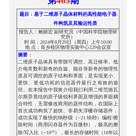
第
46
5
期
题目
：
基于二维原子晶体材料的高性能电子器
件构筑及其输运性质
报告人：
鲍丽宏
副研究员（
中国科学院物理研
究所
）
时
间：
2
024
年
8
月2
9
日（周四）上午1
0
:0
0
地
点：
良乡校区
物理实验中心
229
会议室
摘要：
二维原子晶体具有带隙可调控、高迁移率、低
介电常数和新奇的自旋、能谷等新奇的物理性
质及可调控的原子结构和界面，是实现更小、
更快、更低功耗的信息器件最行之有效的途
径。在本报告中我将介绍我们利用二维范德瓦
尔斯异质结的原子级锐利界面及增强的界
面耦
合特性，无需修改商用的器件结构，在国际上
首次成功构筑了超快、非易失浮栅存储器件，
成功实现了极快的纳秒级（
~21
纳秒）编程
/
擦
除时间（商用闪存器件为百微秒），极高的擦
10
除
/
写入比（
~10
），极长的存储时间（
10
年以