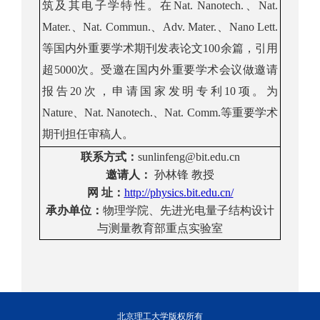
筑及其电子学特性。在
Nat. Nanotech.
、
Nat.
Mater.
、
Nat.
Commun.
、
Adv. Mater.
、
Nano Lett.
等国内外重要学术期刊发表论文
100
余篇，引用
超
5000
次。受邀在国内外重要学术会议做邀请
报告
20
次，申请国家发明专利
10
项。为
Nature
、
Nat. Nanotech.
、
Nat. Comm.
等重要学术
期刊担任审稿人。
联系方式
：
sunlinfeng@bit.edu.cn
邀请人：
孙林锋 教授
网
址：
http://physics.bit.edu.cn/
承办
单位：
物理
学院
、
先进光电量子结构设计
与测量教育部重点实验室
北京理工大学版权所有