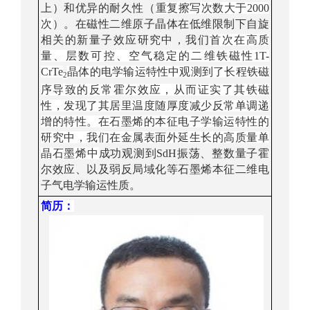
上）和优异的耐久性（
重复擦写次数大于
2000
次
）。在磁性二维原子晶体在低维限制下自旋
相关的新量子效应研究中，我们
首次在高质
量、层数可控、空气稳定的二维铁磁性
1T-
CrTe
晶体的电学输运特性中观测到了长程铁磁
2
序导致的反常霍尔效应，从而证实了其铁磁
性，发现了其居里温度随厚度减少反常单调递
增的特
性。在石墨烯的本征电子学输运特性的
研究中，我们在金属表面外延生长的高质量单
晶石墨烯中
成功观测到
SdH
振荡、整数量子霍
尔效应、以及弱反局域化等石墨烯本征二维电
子气电学输运性质。
简历
：