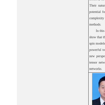
Their natur
potential f
complexity 
methods.
In thi
show that
t
spin models
powerful
to
new perspe
tensor net
networks.