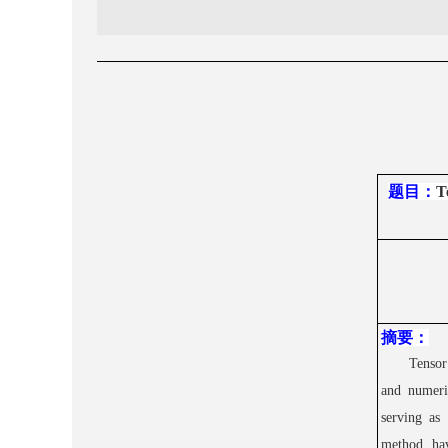
题目：
T
摘要：
Tensor
and numer
serving as
method, ha