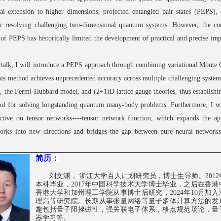
al extension to higher dimensions, projected entangled pair states (PEPS),
or
resolving
challenging two-dimensional quantum systems. However, the co
of PEPS has historically limited the development of practical and precise im
s talk, I will introduce a PEPS approach through combining variational Monte C
his
method achieves
unprecedented
accuracy across multiple
challenging
system
, the Fermi-Hubbard model, and (2+1)D lattice gauge theories, thus
establishin
ol for solving longstanding
quantum many-body
problems
. Furthermore, I wi
ctive on tensor networks----tensor network function, which expands the app
works into new directions and bridges the gap between pure neural networks
简历：
刘文渊， 浙江大学百人计划研究员，博士生导师。
2012
本科毕业，
2017
年中国科学技术大学博士毕业，之后在香港
香港大学和加州理工学院从事博士后研究，
2024
年
10
月加入
理高等研究院。长期从事张量网络等量子多体计算方法的发
趣包括量子阻挫磁性，强关联电子体系，格点规范场论，量
器学习等。