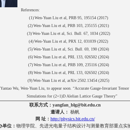
References:
(1)
W
en-
Y
uan
L
iu
et al, PRB 95, 195154 (2017)
(2)
W
en-
Y
uan
L
iu
et al, PRB 103, 235155 (2021)
(3)
W
en-
Y
uan
L
iu
et al, Sci. Bull. 67, 1034 (2022)
(4)
W
en-
Y
uan
L
iu
et al, PRX 12, 031039 (2022)
(5)
W
en-
Y
uan
L
iu
et al, Sci. Bull. 69, 190 (2024)
(6)
W
en-
Y
uan
L
iu
et al, PRL 133, 026502 (2024)
(7)
W
en-
Y
uan
L
iu
et al, PRB 109, 235116 (2024)
(8)
W
en-
Y
uan
L
iu
et al,
PRL 133,
026502
(2024)
(9)
W
en-
Y
uan
L
iu
et al,
arXiv:2502.13454 (2025)
Yantao Wu, Wen-Yuan Liu, to appear soon. “Accurate Gauge-Invariant Tenso
Simulations for (2+1)D Alelian Lattice Gauge Theory”
联系方式
：
yangfan_blg@bit.edu.cn
邀请人：
杨帆
网
址：
http://physics.bit.edu.cn/
办
单位：
物理
学院
、
先进光电量子结构设计与测量教育部重点实