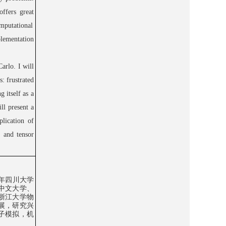
 offers
great
mputational
plementation
arlo. I will
s:
frustrated
g itself as a
ll present a
lication of
 and tensor
年四川大学
中文大学、
浙江大学物
展，研究兴
子模拟，机