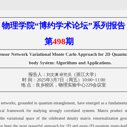
物理学院
“
博约学术
论坛
”
系列报告
第
498
期
ensor Network Variational Monte Carlo Approach for 2D Quant
body System: Algorithms and Applications.
报告人：
（浙江大学）
刘文渊 研究员
时
间：
2
025
年3月7日（周五）10
:
00~
11:
00
地
点：
良乡校区，物理实验中心
229
会议室
 network
s
, grounded
in
quantum entanglement, have emerged as a fundamental
ical
framework
for studying
strongly
correlated systems. Matrix product s
 the variational space of the celebrated density matrix renormalization g
ve been the most powerful approach for 1D and quasi-1D quantum many-bod