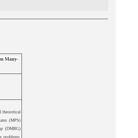
um Many-
 theoretical
tates (MPS)
roup (DMRG)
y problems.