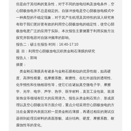
但是由于其结构的复杂性，对于不同的放电结构及放电条件，空
心阴极放电并不总是稳定的。自脉冲放电是空心阴极放电模式中
一种典型的不稳定现象，对于其产生机理及其特性的深入研究将
有助于我们更好更有效的利用空心阴极放电的稳定性，使空心阴
极放电更广泛的应用于实际。本次报告主要侧重于利用实验方法
探究并联电容对自脉冲频率的影响。
报告二：硕士生报告 时间：16:40-17:10
题 目：利用空心阴极放电沉积类金刚石薄膜的研究
报告人：郭琦
摘要：
类金刚石薄膜具有诸多与金刚石膜相似的优异性能，如高硬
度、高弹性模量、低摩擦系数、耐磨性、在红外波段的透明性、
化学惰性和生物相容性等，使它们在诸如真空微电子学、摩擦
学、光学、电学、声学、热学、医学材料，直至工业包装、装潢
装饰业等领域有巨大的应用潜力。报告从类金刚石简介、形成原
理以及空心阴极法等方面介绍，重点介绍采用空心阴极放电的方
法在金属管内表面沉积一层类金刚石薄膜，再通过相应的测试仪
器得到处理后材料的表面形貌、成分结构、硬度、摩擦系数、耐
腐蚀性等的变化。