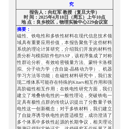
究
报告人：
向红军
教授（复旦大学）
时
间：
2025年4月18日（周五）上午10点
地
点：
良乡校区，
物理实验中心229会议室
摘要：
磁性、铁电性和多铁性材料在现代信息技术领
域具有重要应用价值，本报告聚焦于这些材料
系统的理论计算研究，介绍我们开发的材料性
质分析与模拟软件包
PASP
，该程序集成了对称
性群论分析、有效哈密顿量方法、蒙特卡洛模
拟、分子动力学（含自旋
-
晶格动力学）、机器
学习方法等功能；在磁性材料研究中，我们发
现二维体系可能存在特殊的
Kitaev
相互作用和强
高阶磁性相互作用；在铁电性研究方面，我们
建立了堆叠铁电性的一般性理论，突破铁电一
定具有极性点群的传统认识提出了分数量子铁
电性这一创新概念；对于多铁材料，我们建立
了自旋序诱导铁电性的普适模型，成功澄清了
多个体系中多铁性起源的长期争议，相关理论
预测已得到实验证实。这些研究不仅拓展了基