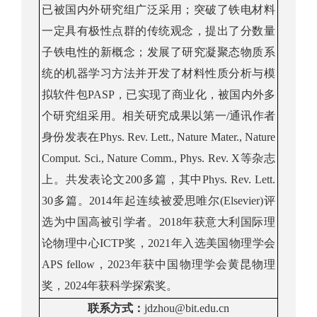
已被国内外研究组广泛采用；突破了铁电材料
一定具有极性点群的传统观念，提出了分数量
子铁电性的新概念；发展了研究凝聚态物质系
统的机器学习方法并开发了材料性质分析与模
拟软件包
PASP
，已实现了商业化，被国内外多
个研究组采用。相关研究成果以第一
/
通讯作者
身份发表在
Phys. Rev. Lett., Nature Mater., Nature
Comput. Sci., Nature Comm., Phys. Rev. X
等杂志
上。共发表论文
200
多篇，其中
Phys. Rev. Lett.
30
多篇。
2014
年起连续被爱思唯尔
(Elsevier)
评
选为中国高被引学者。
2018
年获意大利国际理
论物理中心
ICTP
奖，
2021
年入选美国物理学会
APS fellow
，
2023
年获中国物理学会黄昆物理
奖，
2024
年获科学探索奖。
联系方式
：
jdzhou@bit.edu.cn